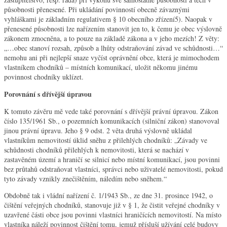
působnosti přenesené. Při ukládání povinností obecně závaznými
vyhláškami je základním regulativem § 10 obecního zřízení5). Naopak v
přenesené působnosti lze nařízením stanovit jen to, k čemu je obec výslovně
zákonem zmocněna, a to pouze na základě zákona a v jeho mezích! Z věty:
„…obec stanoví rozsah, způsob a lhůty odstraňování závad ve schůdnosti…“
nemohu ani při nejlepší snaze vyčíst oprávnění obce, která je mimochodem
vlastníkem chodníků – místních komunikací, uložit někomu jinému
povinnost chodníky uklízet.
Porovnání s dřívější úpravou
K tomuto závěru mě vede také porovnání s dřívější právní úpravou. Zákon
číslo 135/1961 Sb., o pozemních komunikacích (silniční zákon) stanovoval
jinou právní úpravu. Jeho § 9 odst. 2 věta druhá výslovně ukládal
vlastníkům nemovitostí úklid sněhu z přilehlých chodníků: „Závady ve
schůdnosti chodníků přilehlých k nemovitosti, která se nachází v
zastavěném území a hraničí se silnicí nebo místní komunikací, jsou povinni
bez průtahů odstraňovat vlastníci, správci nebo uživatelé nemovitosti, pokud
tyto závady vznikly znečištěním, náledím nebo sněhem.“
Obdobně tak i vládní nařízení č. 1/1943 Sb., ze dne 31. prosince 1942, o
čištění veřejných chodníků, stanovuje již v § 1, že čistit veřejné chodníky v
uzavřené části obce jsou povinni vlastníci hraničících nemovitostí. Na místo
vlastníka náleží povinnost čištění tomu, jemuž přísluší užívání celé budovy