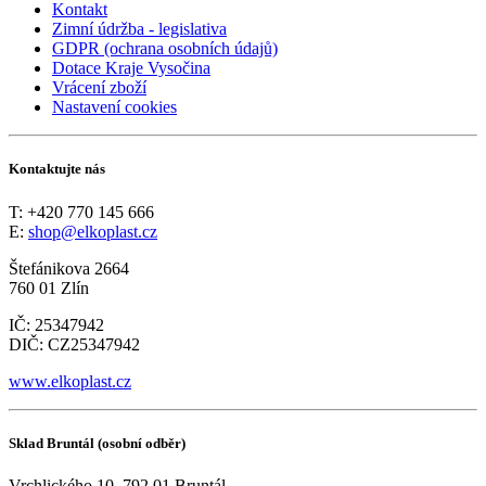
Kontakt
Zimní údržba - legislativa
GDPR (ochrana osobních údajů)
Dotace Kraje Vysočina
Vrácení zboží
Nastavení cookies
Kontaktujte nás
T: +420 770 145 666
E:
shop@elkoplast.cz
Štefánikova 2664
760 01 Zlín
IČ: 25347942
DIČ: CZ25347942
www.elkoplast.cz
Sklad Bruntál (osobní odběr)
Vrchlického 10, 792 01 Bruntál