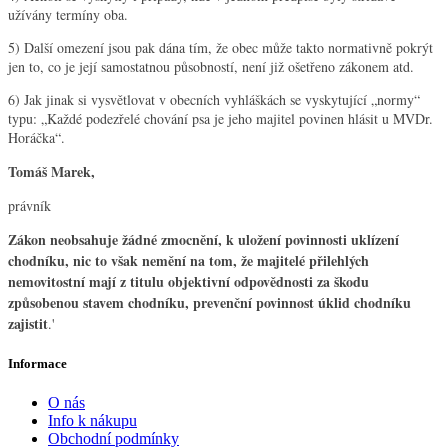
užívány termíny oba.
5) Další omezení jsou pak dána tím, že obec může takto normativně pokrýt
jen to, co je její samostatnou působností, není již ošetřeno zákonem atd.
6) Jak jinak si vysvětlovat v obecních vyhláškách se vyskytující „normy“
typu: „Každé podezřelé chování psa je jeho majitel povinen hlásit u MVDr.
Horáčka“.
Tomáš Marek,
právník
Zákon neobsahuje žádné zmocnění, k uložení povinnosti uklízení
chodníku, nic to však nemění na tom, že majitelé přilehlých
nemovitostní mají z titulu objektivní odpovědnosti za škodu
způsobenou stavem chodníku, prevenční povinnost úklid chodníku
zajistit
.'
Informace
O nás
Info k nákupu
Obchodní podmínky