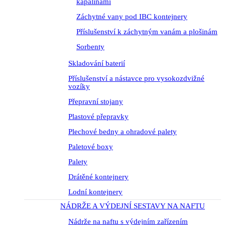
kapalinami
Záchytné vany pod IBC kontejnery
Příslušenství k záchytným vanám a plošinám
Sorbenty
Skladování baterií
Příslušenství a nástavce pro vysokozdvižné
vozíky
Přepravní stojany
Plastové přepravky
Plechové bedny a ohradové palety
Paletové boxy
Palety
Drátěné kontejnery
Lodní kontejnery
NÁDRŽE A VÝDEJNÍ SESTAVY NA NAFTU
Nádrže na naftu s výdejním zařízením