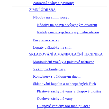
Zahradní altány a pavilony
ZIMNÍ ÚDRŽBA
Nádoby na zimní posyp
Nádoby na posyp s výsypným otvorem
Nádoby na posyp bez výsypného otvoru
Posypové vozíky
Lopaty a škrabky na sníh
SKLADOVÁNÍ A MANIPULAČNÍ TECHNIKA
Manipulační vozíky a paletové nástavce
Výklopné kontejnery
Kontejnery s výklopným dnem
Skladování kapalin a nebezpečných látek
Plastové záchytné vany a úkapové plošiny
Ocelové záchytné vany
Úkapové vaničky pro manipulaci s