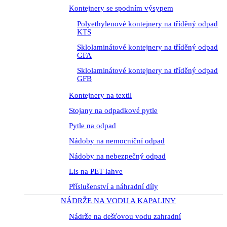
Kontejnery se spodním výsypem
Polyethylenové kontejnery na tříděný odpad
KTS
Sklolaminátové kontejnery na tříděný odpad
GFA
Sklolaminátové kontejnery na tříděný odpad
GFB
Kontejnery na textil
Stojany na odpadkové pytle
Pytle na odpad
Nádoby na nemocniční odpad
Nádoby na nebezpečný odpad
Lis na PET lahve
Příslušenství a náhradní díly
NÁDRŽE NA VODU A KAPALINY
Nádrže na dešťovou vodu zahradní