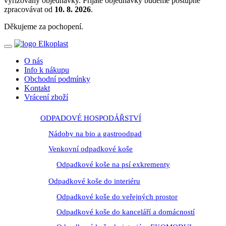
vyřizovány objednávky. Přijaté objednávky budeme postupně
zpracovávat od
10. 8. 2026
.
Děkujeme za pochopení.
O nás
Info k nákupu
Obchodní podmínky
Kontakt
Vrácení zboží
ODPADOVÉ HOSPODÁŘSTVÍ
Nádoby na bio a gastroodpad
Venkovní odpadkové koše
Odpadkové koše na psí exkrementy
Odpadkové koše do interiéru
Odpadkové koše do veřejných prostor
Odpadkové koše do kanceláří a domácností