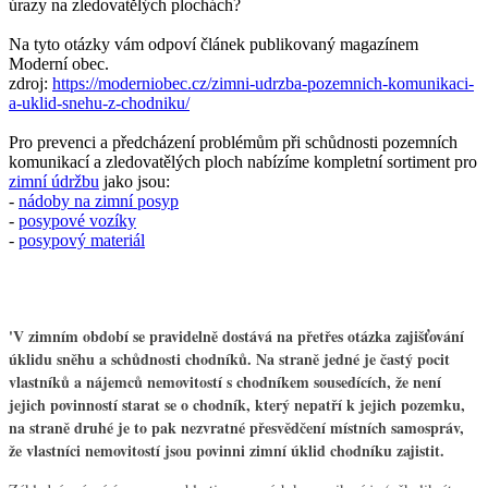
úrazy na zledovatělých plochách?
Na tyto otázky vám odpoví článek publikovaný magazínem
Moderní obec.
zdroj:
https://moderniobec.cz/zimni-udrzba-pozemnich-komunikaci-
a-uklid-snehu-z-chodniku/
Pro prevenci a předcházení problémům při schůdnosti pozemních
komunikací a zledovatělých ploch nabízíme kompletní sortiment pro
zimní údržbu
jako jsou:
-
nádoby na zimní posyp
-
posypové vozíky
-
posypový materiál
'
V zimním období se pravidelně dostává na přetřes otázka zajišťování
úklidu sněhu a schůdnosti chodníků. Na straně jedné je častý pocit
vlastníků a nájemců nemovitostí s chodníkem sousedících, že není
jejich povinností starat se o chodník, který nepatří k jejich pozemku,
na straně druhé je to pak nezvratné přesvědčení místních samospráv,
že vlastníci nemovitostí jsou povinni zimní úklid chodníku zajistit.