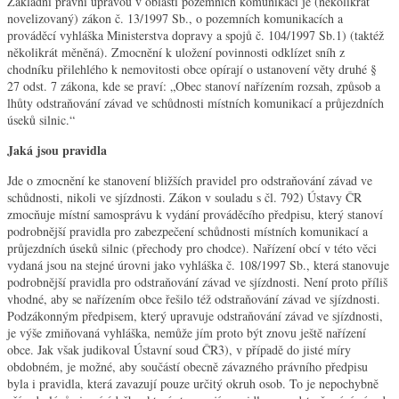
Základní právní úpravou v oblasti pozemních komunikací je (několikrát
novelizovaný) zákon č. 13/1997 Sb., o pozemních komunikacích a
prováděcí vyhláška Ministerstva dopravy a spojů č. 104/1997 Sb.1) (taktéž
několikrát měněná). Zmocnění k uložení povinnosti odklízet sníh z
chodníku přilehlého k nemovitosti obce opírají o ustanovení věty druhé §
27 odst. 7 zákona, kde se praví: „Obec stanoví nařízením rozsah, způsob a
lhůty odstraňování závad ve schůdnosti místních komunikací a průjezdních
úseků silnic.“
Jaká jsou pravidla
Jde o zmocnění ke stanovení bližších pravidel pro odstraňování závad ve
schůdnosti, nikoli ve sjízdnosti. Zákon v souladu s čl. 792) Ústavy ČR
zmocňuje místní samosprávu k vydání prováděcího předpisu, který stanoví
podrobnější pravidla pro zabezpečení schůdnosti místních komunikací a
průjezdních úseků silnic (přechody pro chodce). Nařízení obcí v této věci
vydaná jsou na stejné úrovni jako vyhláška č. 108/1997 Sb., která stanovuje
podrobnější pravidla pro odstraňování závad ve sjízdnosti. Není proto příliš
vhodné, aby se nařízením obce řešilo též odstraňování závad ve sjízdnosti.
Podzákonným předpisem, který upravuje odstraňování závad ve sjízdnosti,
je výše zmiňovaná vyhláška, nemůže jím proto být znovu ještě nařízení
obce. Jak však judikoval Ústavní soud ČR3), v případě do jisté míry
obdobném, je možné, aby součástí obecně závazného právního předpisu
byla i pravidla, která zavazují pouze určitý okruh osob. To je nepochybně