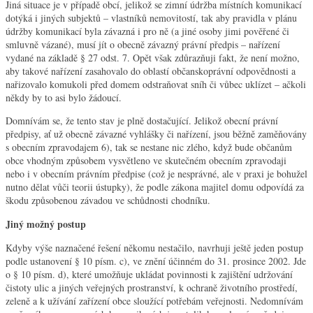
Jiná situace je v případě obcí, jelikož se zimní údržba místních komunikací
dotýká i jiných subjektů – vlastníků nemovitostí, tak aby pravidla v plánu
údržby komunikací byla závazná i pro ně (a jiné osoby jimi pověřené či
smluvně vázané), musí jít o obecně závazný právní předpis – nařízení
vydané na základě § 27 odst. 7. Opět však zdůrazňuji fakt, že není možno,
aby takové nařízení zasahovalo do oblastí občanskoprávní odpovědnosti a
nařizovalo komukoli před domem odstraňovat sníh či vůbec uklízet – ačkoli
někdy by to asi bylo žádoucí.
Domnívám se, že tento stav je plně dostačující. Jelikož obecní právní
předpisy, ať už obecně závazné vyhlášky či nařízení, jsou běžně zaměňovány
s obecním zpravodajem 6), tak se nestane nic zlého, když bude občanům
obce vhodným způsobem vysvětleno ve skutečném obecním zpravodaji
nebo i v obecním právním předpise (což je nesprávné, ale v praxi je bohužel
nutno dělat vůči teorii ústupky), že podle zákona majitel domu odpovídá za
škodu způsobenou závadou ve schůdnosti chodníku.
Jiný možný postup
Kdyby výše naznačené řešení někomu nestačilo, navrhuji ještě jeden postup
podle ustanovení § 10 písm. c), ve znění účinném do 31. prosince 2002. Jde
o § 10 písm. d), které umožňuje ukládat povinnosti k zajištění udržování
čistoty ulic a jiných veřejných prostranství, k ochraně životního prostředí,
zeleně a k užívání zařízení obce sloužící potřebám veřejnosti. Nedomnívám