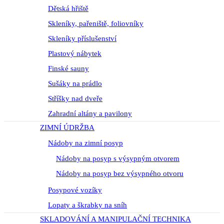
Dětská hřiště
Skleníky, pařeniště, foliovníky
Skleníky příslušenství
Plastový nábytek
Finské sauny
Sušáky na prádlo
Stříšky nad dveře
Zahradní altány a pavilony
ZIMNÍ ÚDRŽBA
Nádoby na zimní posyp
Nádoby na posyp s výsypným otvorem
Nádoby na posyp bez výsypného otvoru
Posypové vozíky
Lopaty a škrabky na sníh
SKLADOVÁNÍ A MANIPULAČNÍ TECHNIKA