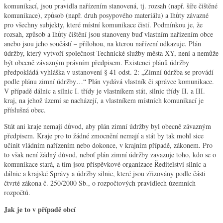
komunikací, jsou pravidla nařízením stanovená, tj. rozsah (např. šíře čištěné
komunikace), způsob (např. druh posypového materiálu) a lhůty závazné
pro všechny subjekty, které místní komunikace čistí. Podmínkou je, že
rozsah, způsob a lhůty čištění jsou stanoveny buď vlastním nařízením obce
anebo jsou jeho součástí – přílohou, na kterou nařízení odkazuje. Plán
údržby, který vytvoří společnost Technické služby města XY, není a nemůže
být obecně závazným právním předpisem. Existenci plánů údržby
předpokládá vyhláška v ustanovení § 41 odst. 2: „Zimní údržba se provádí
podle plánu zimní údržby…“ Plán vydává vlastník či správce komunikace.
V případě dálnic a silnic I. třídy je vlastníkem stát, silnic třídy II. a III.
kraj, na jehož území se nacházejí, a vlastníkem místních komunikací je
příslušná obec.
Stát ani kraje nemají důvod, aby plán zimní údržby byl obecně závazným
předpisem. Kraje pro to žádné zmocnění nemají a stát by tak mohl sice
učinit vládním nařízením nebo dokonce, v krajním případě, zákonem. Pro
to však není žádný důvod, neboť plán zimní údržby zavazuje toho, kdo se o
komunikace stará, a tím jsou příspěvkové organizace Ředitelství silnic a
dálnic a krajské Správy a údržby silnic, které jsou zřizovány podle části
čtvrté zákona č. 250/2000 Sb., o rozpočtových pravidlech územních
rozpočtů.
Jak je to v případě obcí