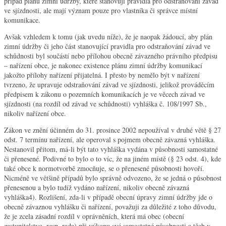
případ plánů zimní údržby, které stanovují pravidla pro odstraňování závad
ve sjízdnosti, ale mají význam pouze pro vlastníka či správce místní
komunikace.
Avšak vzhledem k tomu (jak uvedu níže), že je naopak žádoucí, aby plán
zimní údržby či jeho část stanovující pravidla pro odstraňování závad ve
schůdnosti byl součástí nebo přílohou obecně závazného právního předpisu
– nařízení obce, je nakonec existence plánu zimní údržby komunikací
jakožto přílohy nařízení přijatelná. I přesto by nemělo být v nařízení
tvrzeno, že upravuje odstraňování závad ve sjízdnosti, jelikož prováděcím
předpisem k zákonu o pozemních komunikacích je ve věcech závad ve
sjízdnosti (na rozdíl od závad ve schůdnosti) vyhláška č. 108/1997 Sb.,
nikoliv nařízení obce.
Zákon ve znění účinném do 31. prosince 2002 nepoužíval v druhé větě § 27
odst. 7 termínu nařízení, ale operoval s pojmem obecně závazná vyhláška.
Nestanovil přitom, má-li být tato vyhláška vydána v působnosti samostatné
či přenesené. Podivné to bylo o to víc, že na jiném místě (§ 23 odst. 4), kde
také obce k normotvorbě zmocňuje, se o přenesené působnosti hovoří.
Nicméně ve většině případů bylo správně odvozeno, že se jedná o působnost
přenesenou a bylo tudíž vydáno nařízení, nikoliv obecně závazná
vyhláška4). Rozlišení, zda-li v případě obecní úpravy zimní údržby jde o
obecně závaznou vyhlášku či nařízení, považuji za důležité z toho důvodu,
že je zcela zásadní rozdíl v oprávněních, která má obec (obecní
zastupitelstvo, resp. rada) při výkonu své samostatné působnosti a těch v