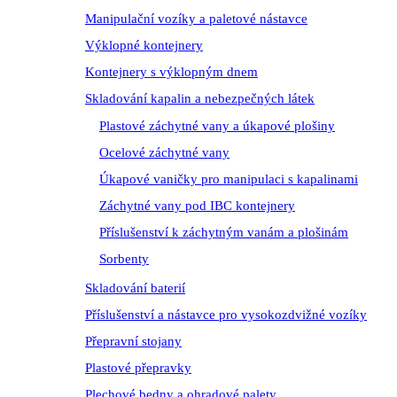
Manipulační vozíky a paletové nástavce
Výklopné kontejnery
Kontejnery s výklopným dnem
Skladování kapalin a nebezpečných látek
Plastové záchytné vany a úkapové plošiny
Ocelové záchytné vany
Úkapové vaničky pro manipulaci s kapalinami
Záchytné vany pod IBC kontejnery
Příslušenství k záchytným vanám a plošinám
Sorbenty
Skladování baterií
Příslušenství a nástavce pro vysokozdvižné vozíky
Přepravní stojany
Plastové přepravky
Plechové bedny a ohradové palety