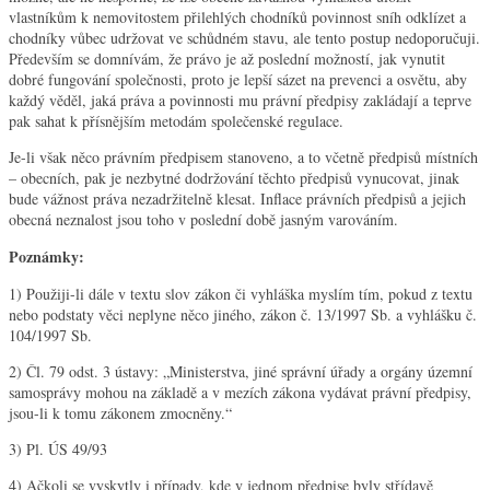
vlastníkům k nemovitostem přilehlých chodníků povinnost sníh odklízet a
chodníky vůbec udržovat ve schůdném stavu, ale tento postup nedoporučuji.
Především se domnívám, že právo je až poslední možností, jak vynutit
dobré fungování společnosti, proto je lepší sázet na prevenci a osvětu, aby
každý věděl, jaká práva a povinnosti mu právní předpisy zakládají a teprve
pak sahat k přísnějším metodám společenské regulace.
Je-li však něco právním předpisem stanoveno, a to včetně předpisů místních
– obecních, pak je nezbytné dodržování těchto předpisů vynucovat, jinak
bude vážnost práva nezadržitelně klesat. Inflace právních předpisů a jejich
obecná neznalost jsou toho v poslední době jasným varováním.
Poznámky:
1) Použiji-li dále v textu slov zákon či vyhláška myslím tím, pokud z textu
nebo podstaty věci neplyne něco jiného, zákon č. 13/1997 Sb. a vyhlášku č.
104/1997 Sb.
2) Čl. 79 odst. 3 ústavy: „Ministerstva, jiné správní úřady a orgány územní
samosprávy mohou na základě a v mezích zákona vydávat právní předpisy,
jsou-li k tomu zákonem zmocněny.“
3) Pl. ÚS 49/93
4) Ačkoli se vyskytly i případy, kde v jednom předpise byly střídavě