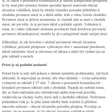
se, že zákon o pozemních komunikacích je natolik komplexním předpisem,
že by snad jeho existence bránila speciální úpravě stanovené obecně
závaznou vyhláškou, která by uložila vlastníku pozemku přilehlého k
chodníku povinnost starat se o úklid sněhu, ledu a vůbec čistotu chodníku.
Povinnost starat se přitom neznamená, že vlastník sám se musí o chodník
starat, ale jen tolik, že je povinen úklid a pořádek zajistit. Vzhledem k
tomu, že s takto (zákonně) uloženou povinností bude korelovat prevenční
povinnost občanskoprávní, nemělo by jít o nelegitimní zásah veřejné moci.
Zdůrazňuji, že zde hovořím o uložení povinnosti obecně závaznou
vyhláškou, právním předpisem vydávaným obcí v samostatné působnosti,
nikoli nařízením, které je odvozeno od zákona a může být vydáno jen na
jeho základě a mezích.
Právo je až poslední možností
Pokud bych se tedy měl pokusit o shrnutí nastíněné problematiky, rád bych
zdůraznil, že nepovažuji za možné, aby obce ukládaly – svými nařízeními
vydanými na základě § 27 odst. 7 zákona o pozemních komunikacích –
komukoli povinnost odklízet sníh z chodníků. Naopak nic nebrání tomu,
aby se tímto nařízením pro odstraňování sněhu stanovená pravidla,
vztahovala na všechny osoby, které sníh z chodníků odklízejí. Nezbytnou
podmínkou však je, že plán zimní údržby bude součástí či přílohou
takového nařízení – obecně závazného právního předpisu. Považuji za
možné, ale ne nesporné, že lze obecně závaznou vyhláškou uložit