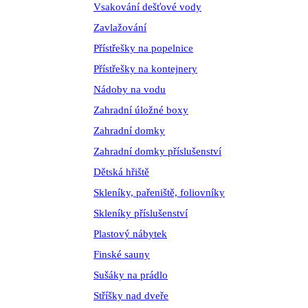
Vsakování dešťové vody
Zavlažování
Přístřešky na popelnice
Přístřešky na kontejnery
Nádoby na vodu
Zahradní úložné boxy
Zahradní domky
Zahradní domky příslušenství
Dětská hřiště
Skleníky, pařeniště, foliovníky
Skleníky příslušenství
Plastový nábytek
Finské sauny
Sušáky na prádlo
Stříšky nad dveře