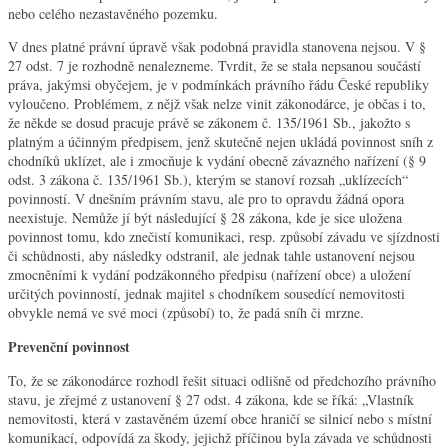
nebo celého nezastavěného pozemku.
V dnes platné právní úpravě však podobná pravidla stanovena nejsou. V §
27 odst. 7 je rozhodně nenalezneme. Tvrdit, že se stala nepsanou součástí
práva, jakýmsi obyčejem, je v podmínkách právního řádu České republiky
vyloučeno. Problémem, z nějž však nelze vinit zákonodárce, je občas i to,
že někde se dosud pracuje právě se zákonem č. 135/1961 Sb., jakožto s
platným a účinným předpisem, jenž skutečně nejen ukládá povinnost sníh z
chodníků uklízet, ale i zmocňuje k vydání obecně závazného nařízení (§ 9
odst. 3 zákona č. 135/1961 Sb.), kterým se stanoví rozsah „uklízecích“
povinností. V dnešním právním stavu, ale pro to opravdu žádná opora
neexistuje. Nemůže jí být následující § 28 zákona, kde je sice uložena
povinnost tomu, kdo znečistí komunikaci, resp. způsobí závadu ve sjízdnosti
či schůdnosti, aby následky odstranil, ale jednak tahle ustanovení nejsou
zmocněními k vydání podzákonného předpisu (nařízení obce) a uložení
určitých povinností, jednak majitel s chodníkem sousedící nemovitosti
obvykle nemá ve své moci (způsobí) to, že padá sníh či mrzne.
Prevenční povinnost
To, že se zákonodárce rozhodl řešit situaci odlišně od předchozího právního
stavu, je zřejmé z ustanovení § 27 odst. 4 zákona, kde se říká: „Vlastník
nemovitosti, která v zastavěném území obce hraničí se silnicí nebo s místní
komunikací, odpovídá za škody, jejichž příčinou byla závada ve schůdnosti