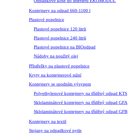
Odpadkové koše do interiéru EKOMODUL
Kontejnery na odpad 660-1100 l
Plastové popelnice
Plastové popelnice 120 litrů
Plastové popelnice 240 litrů
Plastové popelnice na BIOodpad
Nádoby na použitý olej
Přístřešky na plastové popelnice
Kryty na kontejnerové stání
Kontejnery se spodním výsypem
Polyethylenové kontejnery na tříděný odpad KTS
Sklolaminátové kontejnery na tříděný odpad GFA
Sklolaminátové kontejnery na tříděný odpad GFB
Kontejnery na textil
Stojany na odpadkové pytle