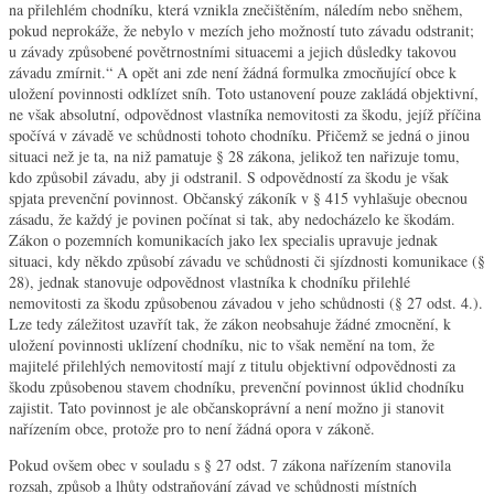
na přilehlém chodníku, která vznikla znečištěním, náledím nebo sněhem,
pokud neprokáže, že nebylo v mezích jeho možností tuto závadu odstranit;
u závady způsobené povětrnostními situacemi a jejich důsledky takovou
závadu zmírnit.“ A opět ani zde není žádná formulka zmocňující obce k
uložení povinnosti odklízet sníh. Toto ustanovení pouze zakládá objektivní,
ne však absolutní, odpovědnost vlastníka nemovitosti za škodu, jejíž příčina
spočívá v závadě ve schůdnosti tohoto chodníku. Přičemž se jedná o jinou
situaci než je ta, na niž pamatuje § 28 zákona, jelikož ten nařizuje tomu,
kdo způsobil závadu, aby ji odstranil. S odpovědností za škodu je však
spjata prevenční povinnost. Občanský zákoník v § 415 vyhlašuje obecnou
zásadu, že každý je povinen počínat si tak, aby nedocházelo ke škodám.
Zákon o pozemních komunikacích jako lex specialis upravuje jednak
situaci, kdy někdo způsobí závadu ve schůdnosti či sjízdnosti komunikace (§
28), jednak stanovuje odpovědnost vlastníka k chodníku přilehlé
nemovitosti za škodu způsobenou závadou v jeho schůdnosti (§ 27 odst. 4.).
Lze tedy záležitost uzavřít tak, že zákon neobsahuje žádné zmocnění, k
uložení povinnosti uklízení chodníku, nic to však nemění na tom, že
majitelé přilehlých nemovitostí mají z titulu objektivní odpovědnosti za
škodu způsobenou stavem chodníku, prevenční povinnost úklid chodníku
zajistit. Tato povinnost je ale občanskoprávní a není možno ji stanovit
nařízením obce, protože pro to není žádná opora v zákoně.
Pokud ovšem obec v souladu s § 27 odst. 7 zákona nařízením stanovila
rozsah, způsob a lhůty odstraňování závad ve schůdnosti místních