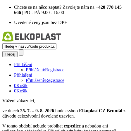
Chcete se na něco zeptat?
Zavolejte nám na
+420 770 145
666
| PO - PÁ 9:00 - 16:00
Uvedené ceny jsou bez DPH
Přihlášení
Přihlášení/Registrace
Přihlášení
Přihlášení/Registrace
0
Košík
0
Košík
Vážení zákazníci,
ve dnech
25. 7. – 9. 8. 2026
bude e-shop
Elkoplast CZ Bruntál
z
důvodu celozávodní dovolené uzavřen.
V tomto období nebude probíhat
expedice
a nebudou ani