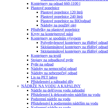
Kontejnery na odpad 660-1100 l
Plastové popelnice
Plastové popelnice 120 litrů
Plastové popelnice 240 litrů
Plastové popelnice na BIOodpad
Nádoby na použitý olej
Přístřešky na plastové popelnice
Kryty na kontejnerové stání
Kontejnery se spodním výsypem
Polyethylenové kontejnery na tříděný odpa
Sklolaminátové kontejnery na tříděný odp
Sklolaminátové kontejnery na tříděný odp
Kontejnery na textil
Stojany na odpadkové pytle
Pytle na odpad
Nádoby na nemocniční odpad
Nádoby na nebezpečný odpad
Lis na PET lahve
Příslušenství a náhradní díly
NÁDRŽE NA VODU A KAPALINY
Nádrže na dešťovou vodu zahradní
Příslušenství k dekorativním nádržím na vodu
Podzemní nádrže na vodu
Příslušenství k podzemním nádržím na vodu
Nadzemní nádrže na vodu