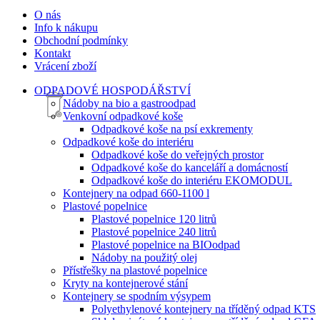
O nás
Info k nákupu
Obchodní podmínky
Kontakt
Vrácení zboží
ODPADOVÉ HOSPODÁŘSTVÍ
Nádoby na bio a gastroodpad
Venkovní odpadkové koše
Odpadkové koše na psí exkrementy
Odpadkové koše do interiéru
Odpadkové koše do veřejných prostor
Odpadkové koše do kanceláří a domácností
Odpadkové koše do interiéru EKOMODUL
Kontejnery na odpad 660-1100 l
Plastové popelnice
Plastové popelnice 120 litrů
Plastové popelnice 240 litrů
Plastové popelnice na BIOodpad
Nádoby na použitý olej
Přístřešky na plastové popelnice
Kryty na kontejnerové stání
Kontejnery se spodním výsypem
Polyethylenové kontejnery na tříděný odpad KTS