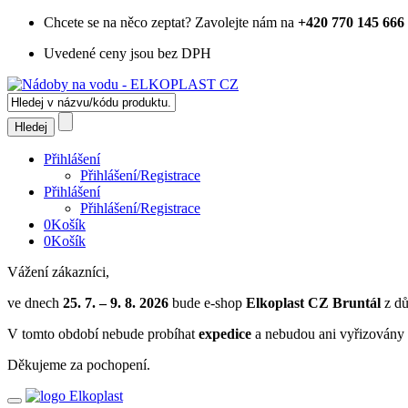
Chcete se na něco zeptat?
Zavolejte nám na
+420 770 145 666
Uvedené ceny jsou bez DPH
Přihlášení
Přihlášení/Registrace
Přihlášení
Přihlášení/Registrace
0
Košík
0
Košík
Vážení zákazníci,
ve dnech
25. 7. – 9. 8. 2026
bude e-shop
Elkoplast CZ Bruntál
z dů
V tomto období nebude probíhat
expedice
a nebudou ani vyřizovány 
Děkujeme za pochopení.