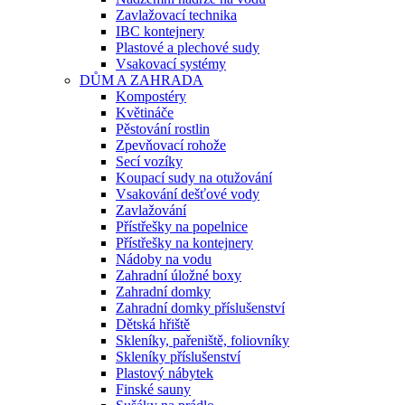
Zavlažovací technika
IBC kontejnery
Plastové a plechové sudy
Vsakovací systémy
DŮM A ZAHRADA
Kompostéry
Květináče
Pěstování rostlin
Zpevňovací rohože
Secí vozíky
Koupací sudy na otužování
Vsakování dešťové vody
Zavlažování
Přístřešky na popelnice
Přístřešky na kontejnery
Nádoby na vodu
Zahradní úložné boxy
Zahradní domky
Zahradní domky příslušenství
Dětská hřiště
Skleníky, pařeniště, foliovníky
Skleníky příslušenství
Plastový nábytek
Finské sauny