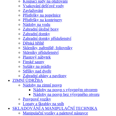
Koupací sudy na otužování
Vsakování dešťové vody
Zavlažování
Přístřešky na popelnice
Přístřešky na kontejnery
Nádoby na vodu
Zahradní úložné boxy
Zahradní domky
Zahradní domky příslušenství
Dětská hřiště
Skleníky, pařeniště, foliovníky
Skleníky příslušenství
Plastový nábytek
Finské sauny
Sušáky na prádlo
Stříšky nad dveře
Zahradní altány a pavilony
ZIMNÍ ÚDRŽBA
Nádoby na zimní posyp
Nádoby na posyp s výsypným otvorem
Nádoby na posyp bez výsypného otvoru
Posypové vozíky
Lopaty a škrabky na sníh
SKLADOVÁNÍ A MANIPULAČNÍ TECHNIKA
Manipulační vozíky a paletové nástavce