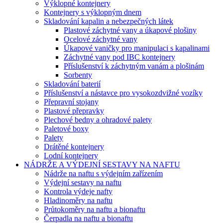
Výklopné kontejnery
Kontejnery s výklopným dnem
Skladování kapalin a nebezpečných látek
Plastové záchytné vany a úkapové plošiny
Ocelové záchytné vany
Úkapové vaničky pro manipulaci s kapalinami
Záchytné vany pod IBC kontejnery
Příslušenství k záchytným vanám a plošinám
Sorbenty
Skladování baterií
Příslušenství a nástavce pro vysokozdvižné vozíky
Přepravní stojany
Plastové přepravky
Plechové bedny a ohradové palety
Paletové boxy
Palety
Drátěné kontejnery
Lodní kontejnery
NÁDRŽE A VÝDEJNÍ SESTAVY NA NAFTU
Nádrže na naftu s výdejním zařízením
Výdejní sestavy na naftu
Kontrola výdeje nafty
Hladinoměry na naftu
Průtokoměry na naftu a bionaftu
Čerpadla na naftu a bionaftu