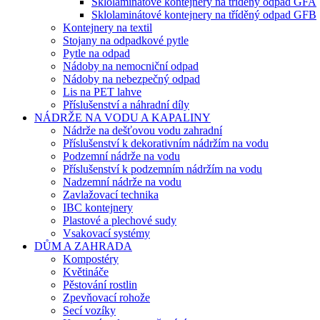
Sklolaminátové kontejnery na tříděný odpad GFA
Sklolaminátové kontejnery na tříděný odpad GFB
Kontejnery na textil
Stojany na odpadkové pytle
Pytle na odpad
Nádoby na nemocniční odpad
Nádoby na nebezpečný odpad
Lis na PET lahve
Příslušenství a náhradní díly
NÁDRŽE NA VODU A KAPALINY
Nádrže na dešťovou vodu zahradní
Příslušenství k dekorativním nádržím na vodu
Podzemní nádrže na vodu
Příslušenství k podzemním nádržím na vodu
Nadzemní nádrže na vodu
Zavlažovací technika
IBC kontejnery
Plastové a plechové sudy
Vsakovací systémy
DŮM A ZAHRADA
Kompostéry
Květináče
Pěstování rostlin
Zpevňovací rohože
Secí vozíky