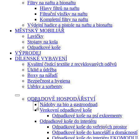
Filtry na naftu a bionaftu
Hlavy filtrů na naftu
Filtrační vložky na naftu
Kompletní filtry na naftu
Výdejní hadice a pistole na naftu a bionaftu
MĚSTSKÝ MOBILIÁŘ
Lavičky
Stojany na kola
Odpadkové koše
VÝPRODEJ
DÍLENSKÉ VYBAVENÍ
Kvalitní čistící textilie z recyklovaných oděvů
Úklid a údržba
Boxy na nářadí
Bezpečnost a hygiena
Utěrky a sorbenty
ODPADOVÉ HOSPODÁŘSTVÍ
Nádoby na bio a gastroodpad
Venkovní odpadkové koše
Odpadkové koše na psí exkrementy
Odpadkové koše do interiéru
Odpadkové koše do veřejných prostor
Odpadkové koše do kanceláří a domácností
Odpadkové koše do interiéru EKOMODU