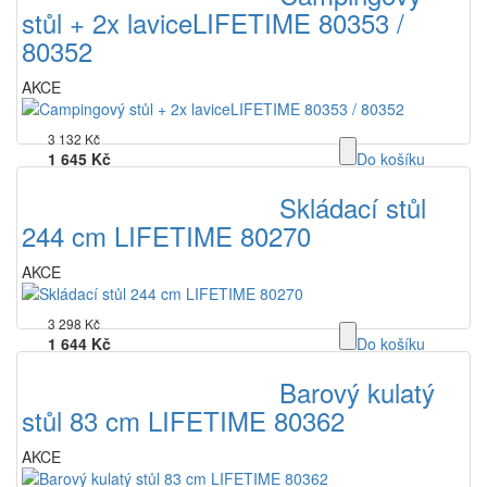
stůl + 2x laviceLIFETIME 80353 /
80352
AKCE
3 132 Kč
1 645 Kč
Do košíku
bez DPH
Skládací stůl
244 cm LIFETIME 80270
AKCE
3 298 Kč
1 644 Kč
Do košíku
bez DPH
Barový kulatý
stůl 83 cm LIFETIME 80362
AKCE