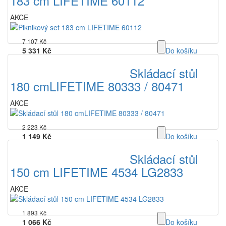
183 cm LIFETIME 60112
AKCE
7 107 Kč
5 331 Kč
Do košíku
bez DPH
Skládací stůl
180 cmLIFETIME 80333 / 80471
AKCE
2 223 Kč
1 149 Kč
Do košíku
bez DPH
Skládací stůl
150 cm LIFETIME 4534 LG2833
AKCE
1 893 Kč
1 066 Kč
Do košíku