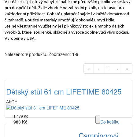
V naší sekci 'plastový nábytek' nabízíme především piknikové sestavy
pro dospělé i děti. Židle vhodné na zahradní piknik, na terasu, pro
každodenní příležitost. Bohaté uplatnění najde i v každé domácnosti
či zahradě. Použité materiály umožňují dokonalé umytí židle.
Stejně všestranně využitelný je i piknikový stolek a mnoho dalších
výrobků, které jsou lehké, skladné a vysoce odolné vůči vlivu počasí.
Vyrobené v USA.
Nalezeno:
9
produktů.
Zobrazeno:
1-9
«
‹
1
›
»
Dětský stůl 61 cm LIFETIME 80425
AKCE
1 479 Kč
983 Kč
Do košíku
bez DPH
Campingový