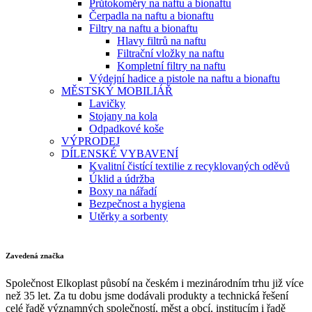
Průtokoměry na naftu a bionaftu
Čerpadla na naftu a bionaftu
Filtry na naftu a bionaftu
Hlavy filtrů na naftu
Filtrační vložky na naftu
Kompletní filtry na naftu
Výdejní hadice a pistole na naftu a bionaftu
MĚSTSKÝ MOBILIÁŘ
Lavičky
Stojany na kola
Odpadkové koše
VÝPRODEJ
DÍLENSKÉ VYBAVENÍ
Kvalitní čistící textilie z recyklovaných oděvů
Úklid a údržba
Boxy na nářadí
Bezpečnost a hygiena
Utěrky a sorbenty
Zavedená značka
Společnost Elkoplast působí na českém i mezinárodním trhu již více
než 35 let. Za tu dobu jsme dodávali produkty a technická řešení
celé řadě významných společností, měst a obcí, institucím i řadě