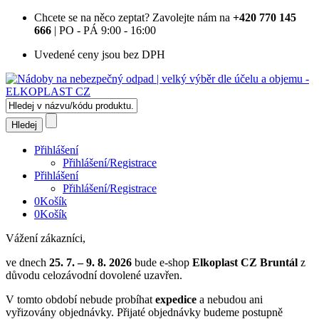
Chcete se na něco zeptat?
Zavolejte nám na
+420 770 145
666
| PO - PÁ 9:00 - 16:00
Uvedené ceny jsou bez DPH
Přihlášení
Přihlášení/Registrace
Přihlášení
Přihlášení/Registrace
0
Košík
0
Košík
Vážení zákazníci,
ve dnech
25. 7. – 9. 8. 2026
bude e-shop
Elkoplast CZ Bruntál
z
důvodu celozávodní dovolené uzavřen.
V tomto období nebude probíhat
expedice
a nebudou ani
vyřizovány objednávky. Přijaté objednávky budeme postupně