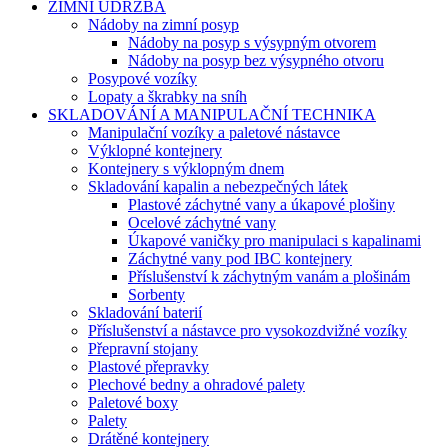
ZIMNÍ ÚDRŽBA
Nádoby na zimní posyp
Nádoby na posyp s výsypným otvorem
Nádoby na posyp bez výsypného otvoru
Posypové vozíky
Lopaty a škrabky na sníh
SKLADOVÁNÍ A MANIPULAČNÍ TECHNIKA
Manipulační vozíky a paletové nástavce
Výklopné kontejnery
Kontejnery s výklopným dnem
Skladování kapalin a nebezpečných látek
Plastové záchytné vany a úkapové plošiny
Ocelové záchytné vany
Úkapové vaničky pro manipulaci s kapalinami
Záchytné vany pod IBC kontejnery
Příslušenství k záchytným vanám a plošinám
Sorbenty
Skladování baterií
Příslušenství a nástavce pro vysokozdvižné vozíky
Přepravní stojany
Plastové přepravky
Plechové bedny a ohradové palety
Paletové boxy
Palety
Drátěné kontejnery