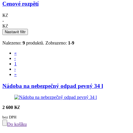
Cenové rozpětí
Kč
-
Kč
Nastavit filtr
Nalezeno:
9
produktů.
Zobrazeno:
1-9
«
‹
1
›
»
Nádoba na nebezpečný odpad pevný 34 l
2 600 Kč
bez DPH
Do košíku