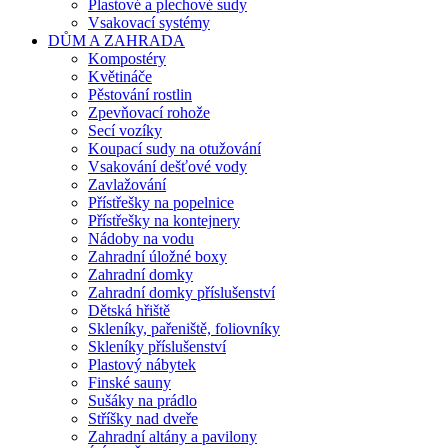
Plastové a plechové sudy
Vsakovací systémy
DŮM A ZAHRADA
Kompostéry
Květináče
Pěstování rostlin
Zpevňovací rohože
Secí vozíky
Koupací sudy na otužování
Vsakování dešťové vody
Zavlažování
Přístřešky na popelnice
Přístřešky na kontejnery
Nádoby na vodu
Zahradní úložné boxy
Zahradní domky
Zahradní domky příslušenství
Dětská hřiště
Skleníky, pařeniště, foliovníky
Skleníky příslušenství
Plastový nábytek
Finské sauny
Sušáky na prádlo
Stříšky nad dveře
Zahradní altány a pavilony