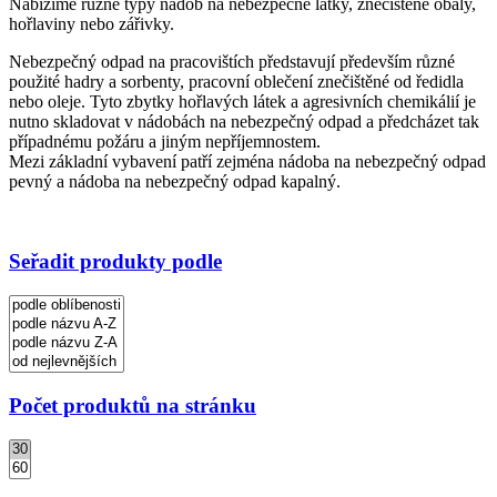
Nabízíme různé typy nádob na nebezpečné látky, znečištěné obaly,
hořlaviny nebo zářivky.
Nebezpečný odpad na pracovištích představují především různé
použité hadry a sorbenty, pracovní oblečení znečištěné od ředidla
nebo oleje. Tyto zbytky hořlavých látek a agresivních chemikálií je
nutno skladovat v nádobách na nebezpečný odpad a předcházet tak
případnému požáru a jiným nepříjemnostem.
Mezi základní vybavení patří zejména nádoba na nebezpečný odpad
pevný a nádoba na nebezpečný odpad kapalný.
Seřadit produkty podle
Počet produktů na stránku