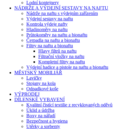
Lodní kontejnery
NÁDRŽE A VÝDEJNÍ SESTAVY NA NAFTU
Nádrže na naftu s výdejním zařízením
Výdejní sestavy na naftu
Kontrola výdeje nafty
Hladinoměry na naftu
Průtokoměry na naftu a bionaftu
Čerpadla na naftu a bionaftu
Filtry na naftu a bionaftu
Hlavy filtrů na naftu
Filtrační vložky na naftu
Kompletní filtry na naftu
Výdejní hadice a pistole na naftu a bionaftu
MĚSTSKÝ MOBILIÁŘ
Lavičky
Stojany na kola
Odpadkové koše
VÝPRODEJ
DÍLENSKÉ VYBAVENÍ
Kvalitní čistící textilie z recyklovaných oděvů
Úklid a údržba
Boxy na nářadí
Bezpečnost a hygiena
Utěrky a sorbenty