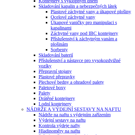
Kontejnery s výklopným dnem
Skladování kapalin a nebezpečných látek
Plastové záchytné vany a úkapové plošiny
Ocelové záchytné vany
Úkapové vaničky pro manipulaci s
kapalinami
Záchytné vany pod IBC kontejnery
Příslušenství k záchytným vanám a
plošinám
Sorbenty
Skladování baterií
Příslušenství a nástavce pro vysokozdvižné
vozíky
Přepravní stojany
Plastové přepravky
Plechové bedny a ohradové palety
Paletové boxy
Palety
Drátěné kontejnery
Lodní kontejnery
NÁDRŽE A VÝDEJNÍ SESTAVY NA NAFTU
Nádrže na naftu s výdejním zařízením
Výdejní sestavy na naftu
Kontrola výdeje nafty
Hladinoměry na naftu