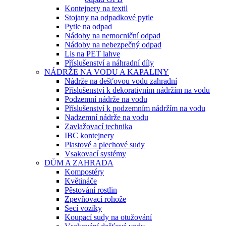
Kontejnery na textil
Stojany na odpadkové pytle
Pytle na odpad
Nádoby na nemocniční odpad
Nádoby na nebezpečný odpad
Lis na PET lahve
Příslušenství a náhradní díly
NÁDRŽE NA VODU A KAPALINY
Nádrže na dešťovou vodu zahradní
Příslušenství k dekorativním nádržím na vodu
Podzemní nádrže na vodu
Příslušenství k podzemním nádržím na vodu
Nadzemní nádrže na vodu
Zavlažovací technika
IBC kontejnery
Plastové a plechové sudy
Vsakovací systémy
DŮM A ZAHRADA
Kompostéry
Květináče
Pěstování rostlin
Zpevňovací rohože
Secí vozíky
Koupací sudy na otužování