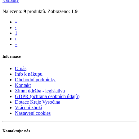
Varianty
Nalezeno:
9
produktů.
Zobrazeno:
1-9
«
‹
1
›
»
Informace
O nás
Info k nákupu
Obchodní podmínky
Kontakt
Zimní údržba - legislativa
GDPR (ochrana osobních údajů)
Dotace Kraje Vysočina
Vrácení zboží
Nastavení cookies
Kontaktujte nás