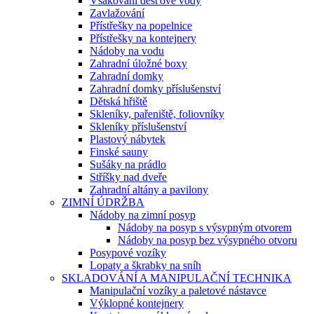
Vsakování dešťové vody
Zavlažování
Přístřešky na popelnice
Přístřešky na kontejnery
Nádoby na vodu
Zahradní úložné boxy
Zahradní domky
Zahradní domky příslušenství
Dětská hřiště
Skleníky, pařeniště, foliovníky
Skleníky příslušenství
Plastový nábytek
Finské sauny
Sušáky na prádlo
Stříšky nad dveře
Zahradní altány a pavilony
ZIMNÍ ÚDRŽBA
Nádoby na zimní posyp
Nádoby na posyp s výsypným otvorem
Nádoby na posyp bez výsypného otvoru
Posypové vozíky
Lopaty a škrabky na sníh
SKLADOVÁNÍ A MANIPULAČNÍ TECHNIKA
Manipulační vozíky a paletové nástavce
Výklopné kontejnery