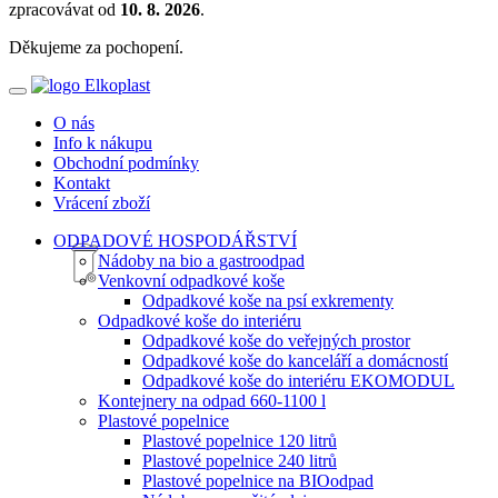
zpracovávat od
10. 8. 2026
.
Děkujeme za pochopení.
O nás
Info k nákupu
Obchodní podmínky
Kontakt
Vrácení zboží
ODPADOVÉ HOSPODÁŘSTVÍ
Nádoby na bio a gastroodpad
Venkovní odpadkové koše
Odpadkové koše na psí exkrementy
Odpadkové koše do interiéru
Odpadkové koše do veřejných prostor
Odpadkové koše do kanceláří a domácností
Odpadkové koše do interiéru EKOMODUL
Kontejnery na odpad 660-1100 l
Plastové popelnice
Plastové popelnice 120 litrů
Plastové popelnice 240 litrů
Plastové popelnice na BIOodpad