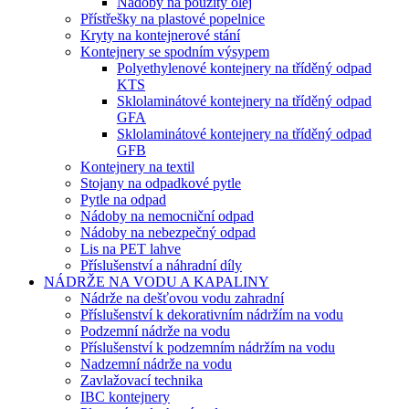
Nádoby na použitý olej
Přístřešky na plastové popelnice
Kryty na kontejnerové stání
Kontejnery se spodním výsypem
Polyethylenové kontejnery na tříděný odpad
KTS
Sklolaminátové kontejnery na tříděný odpad
GFA
Sklolaminátové kontejnery na tříděný odpad
GFB
Kontejnery na textil
Stojany na odpadkové pytle
Pytle na odpad
Nádoby na nemocniční odpad
Nádoby na nebezpečný odpad
Lis na PET lahve
Příslušenství a náhradní díly
NÁDRŽE NA VODU A KAPALINY
Nádrže na dešťovou vodu zahradní
Příslušenství k dekorativním nádržím na vodu
Podzemní nádrže na vodu
Příslušenství k podzemním nádržím na vodu
Nadzemní nádrže na vodu
Zavlažovací technika
IBC kontejnery