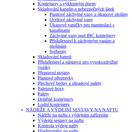
Kontejnery s výklopným dnem
Skladování kapalin a nebezpečných látek
Plastové záchytné vany a úkapové plošiny
Ocelové záchytné vany
Úkapové vaničky pro manipulaci s
kapalinami
Záchytné vany pod IBC kontejnery
Příslušenství k záchytným vanám a
plošinám
Sorbenty
Skladování baterií
Příslušenství a nástavce pro vysokozdvižné
vozíky
Přepravní stojany
Plastové přepravky
Plechové bedny a ohradové palety
Paletové boxy
Palety
Drátěné kontejnery
Lodní kontejnery
NÁDRŽE A VÝDEJNÍ SESTAVY NA NAFTU
Nádrže na naftu s výdejním zařízením
Výdejní sestavy na naftu
Kontrola výdeje nafty
Hladinoměry na naftu