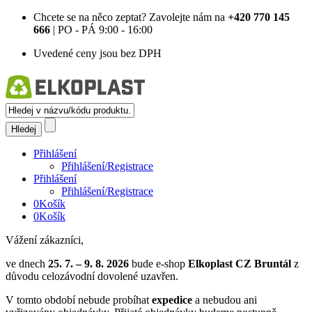
Chcete se na něco zeptat?
Zavolejte nám na
+420 770 145
666
| PO - PÁ 9:00 - 16:00
Uvedené ceny jsou bez DPH
Přihlášení
Přihlášení/Registrace
Přihlášení
Přihlášení/Registrace
0
Košík
0
Košík
Vážení zákazníci,
ve dnech
25. 7. – 9. 8. 2026
bude e-shop
Elkoplast CZ Bruntál
z
důvodu celozávodní dovolené uzavřen.
V tomto období nebude probíhat
expedice
a nebudou ani