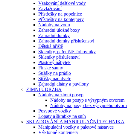
Vsakování dešťové vody
Zavlažování
Přístřešky na popelnice
Přístřešky na kontejnery
Nádoby na vodu
Zahradní úložné boxy
Zahradní domky
Zahradní domky příslušenství
Dětská hřiště
Skleníky, pařeniště, foliovníky
Skleníky příslušenství
Plastový nábytek
Finské sauny
Sušáky na prádlo
Stříšky nad dveře
Zahradní altány a pavilony
ZIMNÍ ÚDRŽBA
Nádoby na zimní posyp
Nádoby na posyp s výsypným otvorem
Nádoby na posyp bez výsypného otvoru
Posypové vozíky
Lopaty a škrabky na sníh
SKLADOVÁNÍ A MANIPULAČNÍ TECHNIKA
Manipulační vozíky a paletové nástavce
Výklopné kontejnery