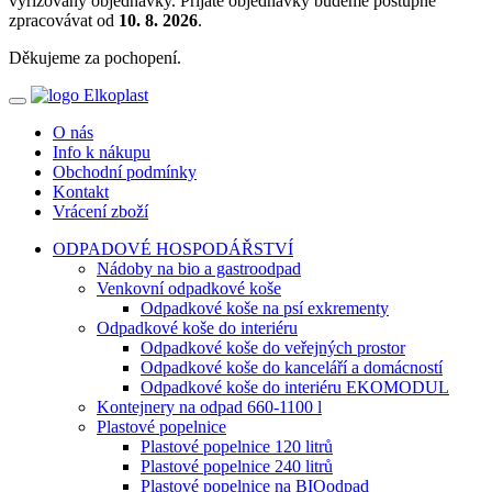
vyřizovány objednávky. Přijaté objednávky budeme postupně
zpracovávat od
10. 8. 2026
.
Děkujeme za pochopení.
O nás
Info k nákupu
Obchodní podmínky
Kontakt
Vrácení zboží
ODPADOVÉ HOSPODÁŘSTVÍ
Nádoby na bio a gastroodpad
Venkovní odpadkové koše
Odpadkové koše na psí exkrementy
Odpadkové koše do interiéru
Odpadkové koše do veřejných prostor
Odpadkové koše do kanceláří a domácností
Odpadkové koše do interiéru EKOMODUL
Kontejnery na odpad 660-1100 l
Plastové popelnice
Plastové popelnice 120 litrů
Plastové popelnice 240 litrů
Plastové popelnice na BIOodpad