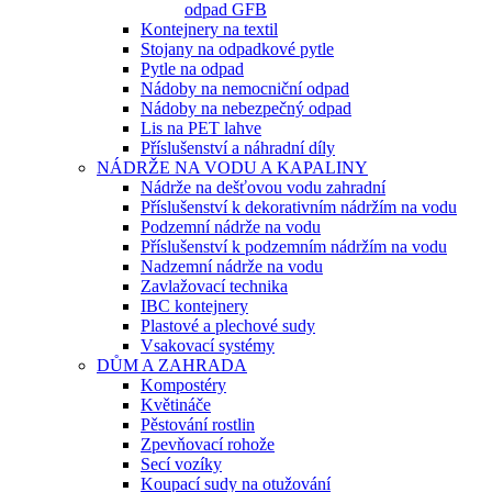
odpad GFB
Kontejnery na textil
Stojany na odpadkové pytle
Pytle na odpad
Nádoby na nemocniční odpad
Nádoby na nebezpečný odpad
Lis na PET lahve
Příslušenství a náhradní díly
NÁDRŽE NA VODU A KAPALINY
Nádrže na dešťovou vodu zahradní
Příslušenství k dekorativním nádržím na vodu
Podzemní nádrže na vodu
Příslušenství k podzemním nádržím na vodu
Nadzemní nádrže na vodu
Zavlažovací technika
IBC kontejnery
Plastové a plechové sudy
Vsakovací systémy
DŮM A ZAHRADA
Kompostéry
Květináče
Pěstování rostlin
Zpevňovací rohože
Secí vozíky
Koupací sudy na otužování