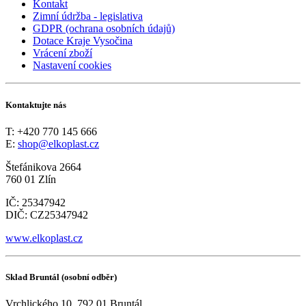
Kontakt
Zimní údržba - legislativa
GDPR (ochrana osobních údajů)
Dotace Kraje Vysočina
Vrácení zboží
Nastavení cookies
Kontaktujte nás
T: +420 770 145 666
E:
shop@elkoplast.cz
Štefánikova 2664
760 01 Zlín
IČ: 25347942
DIČ: CZ25347942
www.elkoplast.cz
Sklad Bruntál (osobní odběr)
Vrchlického 10, 792 01 Bruntál