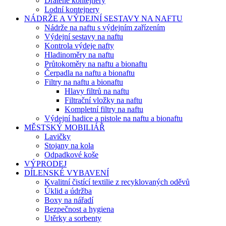
Drátěné kontejnery
Lodní kontejnery
NÁDRŽE A VÝDEJNÍ SESTAVY NA NAFTU
Nádrže na naftu s výdejním zařízením
Výdejní sestavy na naftu
Kontrola výdeje nafty
Hladinoměry na naftu
Průtokoměry na naftu a bionaftu
Čerpadla na naftu a bionaftu
Filtry na naftu a bionaftu
Hlavy filtrů na naftu
Filtrační vložky na naftu
Kompletní filtry na naftu
Výdejní hadice a pistole na naftu a bionaftu
MĚSTSKÝ MOBILIÁŘ
Lavičky
Stojany na kola
Odpadkové koše
VÝPRODEJ
DÍLENSKÉ VYBAVENÍ
Kvalitní čistící textilie z recyklovaných oděvů
Úklid a údržba
Boxy na nářadí
Bezpečnost a hygiena
Utěrky a sorbenty