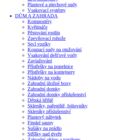
Plastové a plechové sudy
Vsakovací systémy
DŮM A ZAHRADA
Kompostéry
Květináče
Pěstování rostlin
Zpevňovací rohože
Secí vozíky
Koupací sudy na otužování
Vsakování dešťové vody
Zavlažování
Přístřešky na popelnice
Přístřešky na kontejnery
Nádoby na vodu
Zahradní úložné boxy
Zahradní domky
Zahradní domky příslušenství
Dětská hřiště
Skleníky, pařeniště, foliovníky
Skleníky příslušenství
Plastový nábytek
Finské sauny
Sušáky na prádlo
Stříšky nad dveře
Zahradní altány a pavilony