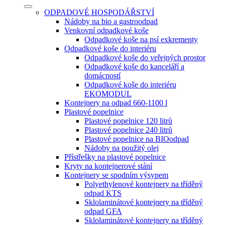
ODPADOVÉ HOSPODÁŘSTVÍ
Nádoby na bio a gastroodpad
Venkovní odpadkové koše
Odpadkové koše na psí exkrementy
Odpadkové koše do interiéru
Odpadkové koše do veřejných prostor
Odpadkové koše do kanceláří a
domácností
Odpadkové koše do interiéru
EKOMODUL
Kontejnery na odpad 660-1100 l
Plastové popelnice
Plastové popelnice 120 litrů
Plastové popelnice 240 litrů
Plastové popelnice na BIOodpad
Nádoby na použitý olej
Přístřešky na plastové popelnice
Kryty na kontejnerové stání
Kontejnery se spodním výsypem
Polyethylenové kontejnery na tříděný
odpad KTS
Sklolaminátové kontejnery na tříděný
odpad GFA
Sklolaminátové kontejnery na tříděný