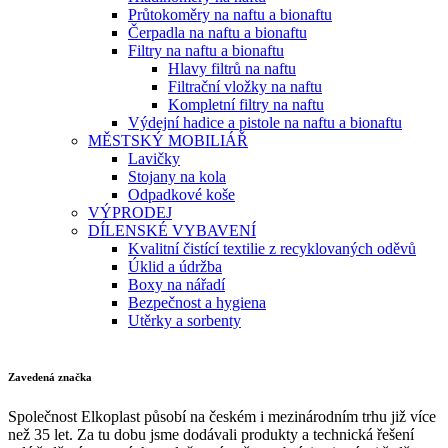
Průtokoměry na naftu a bionaftu
Čerpadla na naftu a bionaftu
Filtry na naftu a bionaftu
Hlavy filtrů na naftu
Filtrační vložky na naftu
Kompletní filtry na naftu
Výdejní hadice a pistole na naftu a bionaftu
MĚSTSKÝ MOBILIÁŘ
Lavičky
Stojany na kola
Odpadkové koše
VÝPRODEJ
DÍLENSKÉ VYBAVENÍ
Kvalitní čistící textilie z recyklovaných oděvů
Úklid a údržba
Boxy na nářadí
Bezpečnost a hygiena
Utěrky a sorbenty
Zavedená značka
Společnost Elkoplast působí na českém i mezinárodním trhu již více
než 35 let. Za tu dobu jsme dodávali produkty a technická řešení