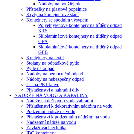
Nádoby na použitý olej
Přístřešky na plastové popelnice
Kryty na kontejnerové stání
Kontejnery se spodním výsypem
Polyethylenové kontejnery na tříděný odpad
KTS
Sklolaminátové kontejnery na tříděný odpad
GFA
Sklolaminátové kontejnery na tříděný odpad
GFB
Kontejnery na textil
Stojany na odpadkové pytle
Pytle na odpad
Nádoby na nemocniční odpad
Nádoby na nebezpečný odpad
Lis na PET lahve
Příslušenství a náhradní díly
NÁDRŽE NA VODU A KAPALINY
Nádrže na dešťovou vodu zahradní
Příslušenství k dekorativním nádržím na vodu
Podzemní nádrže na vodu
Příslušenství k podzemním nádržím na vodu
Nadzemní nádrže na vodu
Zavlažovací technika
IBC kontejnery