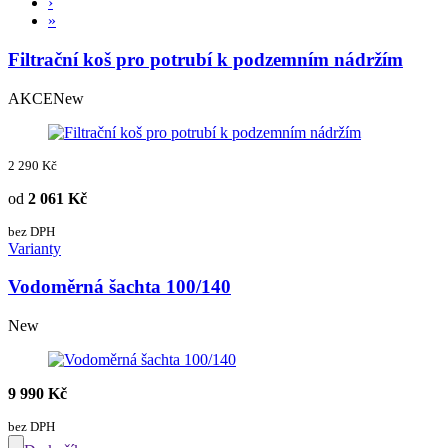
›
»
Filtrační koš pro potrubí k podzemním nádržím
AKCE
New
2 290 Kč
od
2 061 Kč
bez DPH
Varianty
Vodoměrná šachta 100/140
New
9 990 Kč
bez DPH