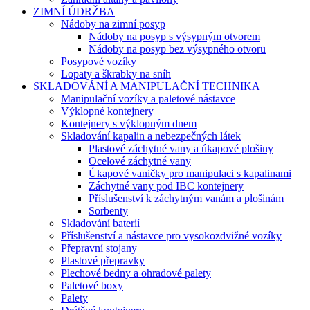
ZIMNÍ ÚDRŽBA
Nádoby na zimní posyp
Nádoby na posyp s výsypným otvorem
Nádoby na posyp bez výsypného otvoru
Posypové vozíky
Lopaty a škrabky na sníh
SKLADOVÁNÍ A MANIPULAČNÍ TECHNIKA
Manipulační vozíky a paletové nástavce
Výklopné kontejnery
Kontejnery s výklopným dnem
Skladování kapalin a nebezpečných látek
Plastové záchytné vany a úkapové plošiny
Ocelové záchytné vany
Úkapové vaničky pro manipulaci s kapalinami
Záchytné vany pod IBC kontejnery
Příslušenství k záchytným vanám a plošinám
Sorbenty
Skladování baterií
Příslušenství a nástavce pro vysokozdvižné vozíky
Přepravní stojany
Plastové přepravky
Plechové bedny a ohradové palety
Paletové boxy
Palety