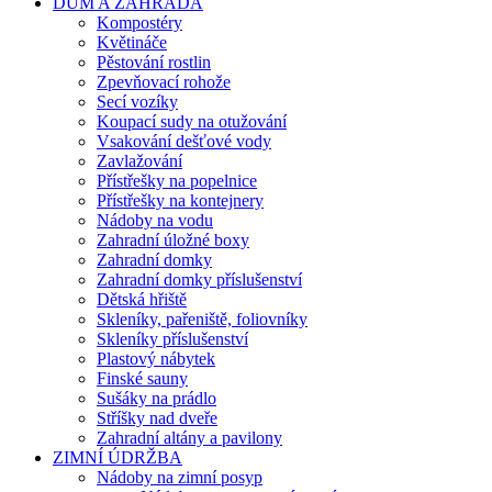
DŮM A ZAHRADA
Kompostéry
Květináče
Pěstování rostlin
Zpevňovací rohože
Secí vozíky
Koupací sudy na otužování
Vsakování dešťové vody
Zavlažování
Přístřešky na popelnice
Přístřešky na kontejnery
Nádoby na vodu
Zahradní úložné boxy
Zahradní domky
Zahradní domky příslušenství
Dětská hřiště
Skleníky, pařeniště, foliovníky
Skleníky příslušenství
Plastový nábytek
Finské sauny
Sušáky na prádlo
Stříšky nad dveře
Zahradní altány a pavilony
ZIMNÍ ÚDRŽBA
Nádoby na zimní posyp