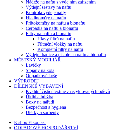
Nádrže na naftu s výdejním zařízením
Výdejní sestavy na naftu
Kontrola výdeje nafty
Hladinoměry na naftu
Průtokoměry na naftu a bionaftu
Čerpadla na naftu a bionaftu
Filtry na naftu a bionaftu
Hlavy filtrů na naftu
Filtrační vložky na naftu
Kompletní filtry na naftu
Výdejní hadice a pistole na naftu a bionaftu
MĚSTSKÝ MOBILIÁŘ
Lavičky
Stojany na kola
Odpadkové koše
VÝPRODEJ
DÍLENSKÉ VYBAVENÍ
Kvalitní čistící textilie z recyklovaných oděvů
Úklid a údržba
Boxy na nářadí
Bezpečnost a hygiena
Utěrky a sorbenty
E-shop Elkoplast
ODPADOVÉ HOSPODÁŘSTVÍ