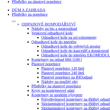
Přístřešky na plastové popelnice
DŮM A ZAHRADA
Přístřešky na popelnice
ODPADOVÉ HOSPODÁŘSTVÍ
Nádoby na bio a gastroodpad
Venkovní odpadkové koše
Odpadkové koše na psí exkrementy
Odpadkové koše do interiéru
Odpadkové koše do veřejných prostor
Odpadkové koše do kanceláří a domácností
Odpadkové koše do interiéru EKOMODU
Kontejnery na odpad 660-1100 l
Plastové popelnice
Plastové popelnice 120 litrů
Plastové popelnice 240 litrů
Plastové popelnice na BIOodpad
Nádoby na použitý olej
Přístřešky na plastové popelnice
Kryty na kontejnerové stání
Kontejnery se spodním výsypem
Polyethylenové kontejnery na tříděný odpa
Sklolaminátové kontejnery na tříděný odp
Sklolaminátové kontejnery na tříděný odp