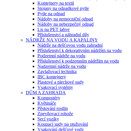
Kontejnery na textil
Stojany na odpadkové pytle
Pytle na odpad
Nádoby na nemocniční odpad
Nádoby na nebezpečný odpad
Lis na PET lahve
Příslušenství a náhradní díly
NÁDRŽE NA VODU A KAPALINY
Nádrže na dešťovou vodu zahradní
Příslušenství k dekorativním nádržím na vodu
Podzemní nádrže na vodu
Příslušenství k podzemním nádržím na vodu
Nadzemní nádrže na vodu
Zavlažovací technika
IBC kontejnery
Plastové a plechové sudy
Vsakovací systémy
DŮM A ZAHRADA
Kompostéry
Květináče
Pěstování rostlin
Zpevňovací rohože
Secí vozíky
Koupací sudy na otužování
Vsakování dešťové vody