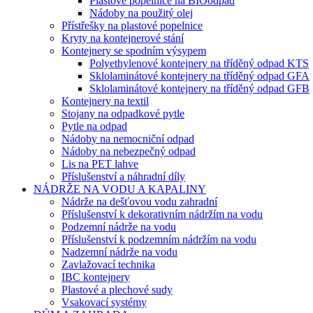
Plastové popelnice na BIOodpad
Nádoby na použitý olej
Přístřešky na plastové popelnice
Kryty na kontejnerové stání
Kontejnery se spodním výsypem
Polyethylenové kontejnery na tříděný odpad KTS
Sklolaminátové kontejnery na tříděný odpad GFA
Sklolaminátové kontejnery na tříděný odpad GFB
Kontejnery na textil
Stojany na odpadkové pytle
Pytle na odpad
Nádoby na nemocniční odpad
Nádoby na nebezpečný odpad
Lis na PET lahve
Příslušenství a náhradní díly
NÁDRŽE NA VODU A KAPALINY
Nádrže na dešťovou vodu zahradní
Příslušenství k dekorativním nádržím na vodu
Podzemní nádrže na vodu
Příslušenství k podzemním nádržím na vodu
Nadzemní nádrže na vodu
Zavlažovací technika
IBC kontejnery
Plastové a plechové sudy
Vsakovací systémy