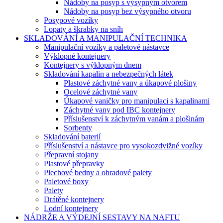
Nádoby na posyp s výsypným otvorem
Nádoby na posyp bez výsypného otvoru
Posypové vozíky
Lopaty a škrabky na sníh
SKLADOVÁNÍ A MANIPULAČNÍ TECHNIKA
Manipulační vozíky a paletové nástavce
Výklopné kontejnery
Kontejnery s výklopným dnem
Skladování kapalin a nebezpečných látek
Plastové záchytné vany a úkapové plošiny
Ocelové záchytné vany
Úkapové vaničky pro manipulaci s kapalinami
Záchytné vany pod IBC kontejnery
Příslušenství k záchytným vanám a plošinám
Sorbenty
Skladování baterií
Příslušenství a nástavce pro vysokozdvižné vozíky
Přepravní stojany
Plastové přepravky
Plechové bedny a ohradové palety
Paletové boxy
Palety
Drátěné kontejnery
Lodní kontejnery
NÁDRŽE A VÝDEJNÍ SESTAVY NA NAFTU