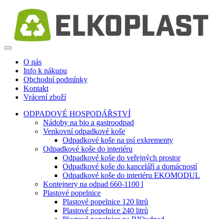
O nás
Info k nákupu
Obchodní podmínky
Kontakt
Vrácení zboží
ODPADOVÉ HOSPODÁŘSTVÍ
Nádoby na bio a gastroodpad
Venkovní odpadkové koše
Odpadkové koše na psí exkrementy
Odpadkové koše do interiéru
Odpadkové koše do veřejných prostor
Odpadkové koše do kanceláří a domácností
Odpadkové koše do interiéru EKOMODUL
Kontejnery na odpad 660-1100 l
Plastové popelnice
Plastové popelnice 120 litrů
Plastové popelnice 240 litrů