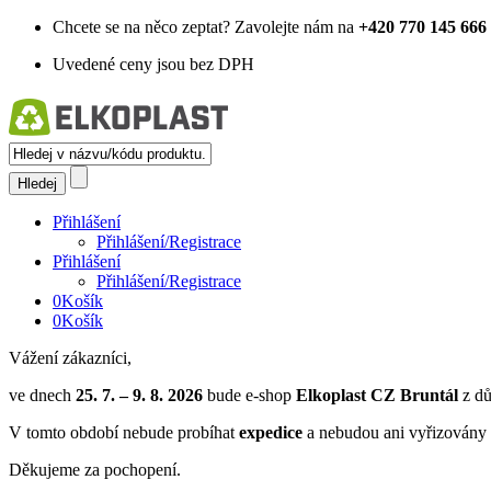
Chcete se na něco zeptat?
Zavolejte nám na
+420 770 145 666
Uvedené ceny jsou bez DPH
Přihlášení
Přihlášení/Registrace
Přihlášení
Přihlášení/Registrace
0
Košík
0
Košík
Vážení zákazníci,
ve dnech
25. 7. – 9. 8. 2026
bude e-shop
Elkoplast CZ Bruntál
z dů
V tomto období nebude probíhat
expedice
a nebudou ani vyřizovány 
Děkujeme za pochopení.