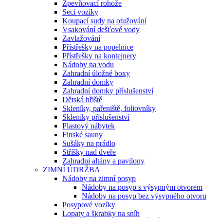
Zpevňovací rohože
Secí vozíky
Koupací sudy na otužování
Vsakování dešťové vody
Zavlažování
Přístřešky na popelnice
Přístřešky na kontejnery
Nádoby na vodu
Zahradní úložné boxy
Zahradní domky
Zahradní domky příslušenství
Dětská hřiště
Skleníky, pařeniště, foliovníky
Skleníky příslušenství
Plastový nábytek
Finské sauny
Sušáky na prádlo
Stříšky nad dveře
Zahradní altány a pavilony
ZIMNÍ ÚDRŽBA
Nádoby na zimní posyp
Nádoby na posyp s výsypným otvorem
Nádoby na posyp bez výsypného otvoru
Posypové vozíky
Lopaty a škrabky na sníh