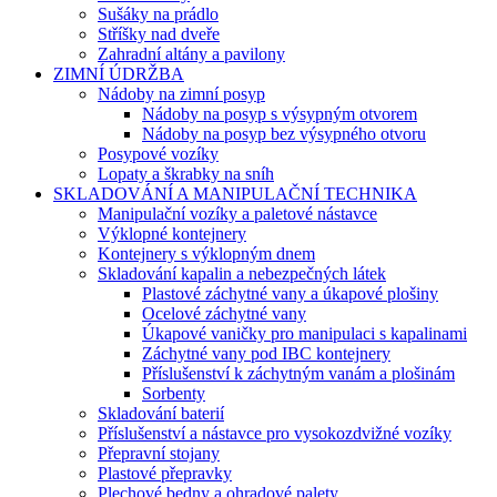
Sušáky na prádlo
Stříšky nad dveře
Zahradní altány a pavilony
ZIMNÍ ÚDRŽBA
Nádoby na zimní posyp
Nádoby na posyp s výsypným otvorem
Nádoby na posyp bez výsypného otvoru
Posypové vozíky
Lopaty a škrabky na sníh
SKLADOVÁNÍ A MANIPULAČNÍ TECHNIKA
Manipulační vozíky a paletové nástavce
Výklopné kontejnery
Kontejnery s výklopným dnem
Skladování kapalin a nebezpečných látek
Plastové záchytné vany a úkapové plošiny
Ocelové záchytné vany
Úkapové vaničky pro manipulaci s kapalinami
Záchytné vany pod IBC kontejnery
Příslušenství k záchytným vanám a plošinám
Sorbenty
Skladování baterií
Příslušenství a nástavce pro vysokozdvižné vozíky
Přepravní stojany
Plastové přepravky
Plechové bedny a ohradové palety