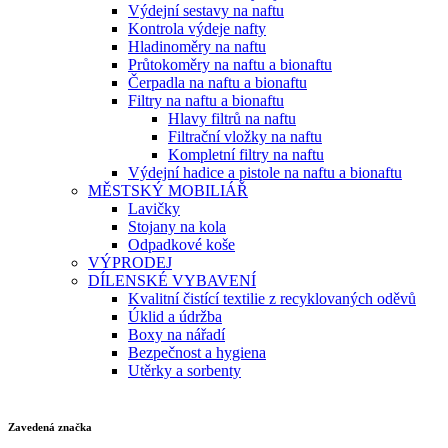
Výdejní sestavy na naftu
Kontrola výdeje nafty
Hladinoměry na naftu
Průtokoměry na naftu a bionaftu
Čerpadla na naftu a bionaftu
Filtry na naftu a bionaftu
Hlavy filtrů na naftu
Filtrační vložky na naftu
Kompletní filtry na naftu
Výdejní hadice a pistole na naftu a bionaftu
MĚSTSKÝ MOBILIÁŘ
Lavičky
Stojany na kola
Odpadkové koše
VÝPRODEJ
DÍLENSKÉ VYBAVENÍ
Kvalitní čistící textilie z recyklovaných oděvů
Úklid a údržba
Boxy na nářadí
Bezpečnost a hygiena
Utěrky a sorbenty
Zavedená značka