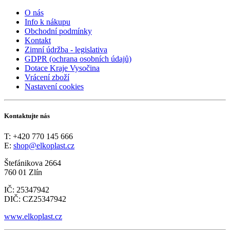
O nás
Info k nákupu
Obchodní podmínky
Kontakt
Zimní údržba - legislativa
GDPR (ochrana osobních údajů)
Dotace Kraje Vysočina
Vrácení zboží
Nastavení cookies
Kontaktujte nás
T: +420 770 145 666
E:
shop@elkoplast.cz
Štefánikova 2664
760 01 Zlín
IČ: 25347942
DIČ: CZ25347942
www.elkoplast.cz