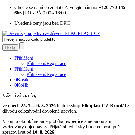
Chcete se na něco zeptat?
Zavolejte nám na
+420 770 145
666
| PO - PÁ 9:00 - 16:00
Uvedené ceny jsou bez DPH
Přihlášení
Přihlášení/Registrace
Přihlášení
Přihlášení/Registrace
0
Košík
0
Košík
Vážení zákazníci,
ve dnech
25. 7. – 9. 8. 2026
bude e-shop
Elkoplast CZ Bruntál
z
důvodu celozávodní dovolené uzavřen.
V tomto období nebude probíhat
expedice
a nebudou ani
vyřizovány objednávky. Přijaté objednávky budeme postupně
zpracovávat od
10. 8. 2026
.