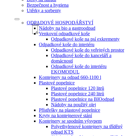
Bezpečnost a hygiena
Utěrky a sorbenty
ODPADOVÉ HOSPODÁŘSTVÍ
Nádoby na bio a gastroodpad
Venkovní odpadkové koše
Odpadkové koše na psí exkrementy
Odpadkové koše do interiéru
Odpadkové koše do veřejných prostor
Odpadkové koše do kanceláří a
domácností
Odpadkové koše do interiéru
EKOMODUL
Kontejnery na odpad 660-1100 l
Plastové popelnice
Plastové popelnice 120 litrů
Plastové popelnice 240 litrů
Plastové popelnice na BIOodpad
Nádoby na použitý olej
Přístřešky na plastové popelnice
Kryty na kontejnerové stání
Kontejnery se spodním výsypem
Polyethylenové kontejnery na tříděný
odpad KTS