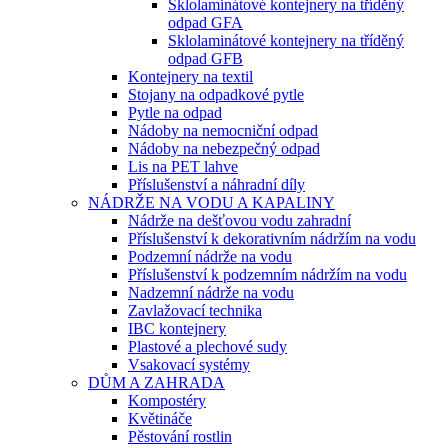
Sklolaminátové kontejnery na tříděný
odpad GFA
Sklolaminátové kontejnery na tříděný
odpad GFB
Kontejnery na textil
Stojany na odpadkové pytle
Pytle na odpad
Nádoby na nemocniční odpad
Nádoby na nebezpečný odpad
Lis na PET lahve
Příslušenství a náhradní díly
NÁDRŽE NA VODU A KAPALINY
Nádrže na dešťovou vodu zahradní
Příslušenství k dekorativním nádržím na vodu
Podzemní nádrže na vodu
Příslušenství k podzemním nádržím na vodu
Nadzemní nádrže na vodu
Zavlažovací technika
IBC kontejnery
Plastové a plechové sudy
Vsakovací systémy
DŮM A ZAHRADA
Kompostéry
Květináče
Pěstování rostlin