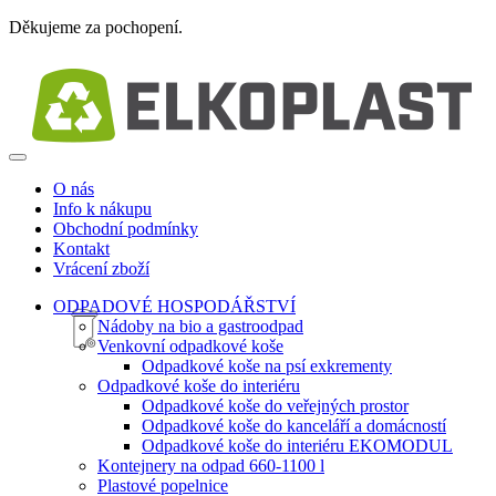
Děkujeme za pochopení.
O nás
Info k nákupu
Obchodní podmínky
Kontakt
Vrácení zboží
ODPADOVÉ HOSPODÁŘSTVÍ
Nádoby na bio a gastroodpad
Venkovní odpadkové koše
Odpadkové koše na psí exkrementy
Odpadkové koše do interiéru
Odpadkové koše do veřejných prostor
Odpadkové koše do kanceláří a domácností
Odpadkové koše do interiéru EKOMODUL
Kontejnery na odpad 660-1100 l
Plastové popelnice