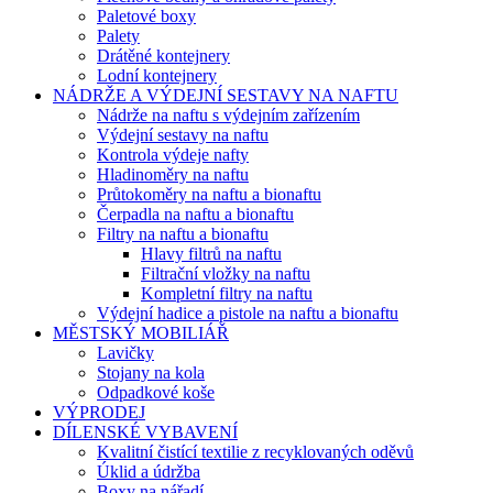
Paletové boxy
Palety
Drátěné kontejnery
Lodní kontejnery
NÁDRŽE A VÝDEJNÍ SESTAVY NA NAFTU
Nádrže na naftu s výdejním zařízením
Výdejní sestavy na naftu
Kontrola výdeje nafty
Hladinoměry na naftu
Průtokoměry na naftu a bionaftu
Čerpadla na naftu a bionaftu
Filtry na naftu a bionaftu
Hlavy filtrů na naftu
Filtrační vložky na naftu
Kompletní filtry na naftu
Výdejní hadice a pistole na naftu a bionaftu
MĚSTSKÝ MOBILIÁŘ
Lavičky
Stojany na kola
Odpadkové koše
VÝPRODEJ
DÍLENSKÉ VYBAVENÍ
Kvalitní čistící textilie z recyklovaných oděvů
Úklid a údržba
Boxy na nářadí