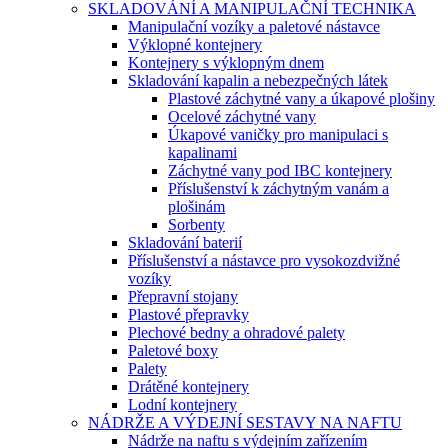
SKLADOVÁNÍ A MANIPULAČNÍ TECHNIKA
Manipulační vozíky a paletové nástavce
Výklopné kontejnery
Kontejnery s výklopným dnem
Skladování kapalin a nebezpečných látek
Plastové záchytné vany a úkapové plošiny
Ocelové záchytné vany
Úkapové vaničky pro manipulaci s
kapalinami
Záchytné vany pod IBC kontejnery
Příslušenství k záchytným vanám a
plošinám
Sorbenty
Skladování baterií
Příslušenství a nástavce pro vysokozdvižné
vozíky
Přepravní stojany
Plastové přepravky
Plechové bedny a ohradové palety
Paletové boxy
Palety
Drátěné kontejnery
Lodní kontejnery
NÁDRŽE A VÝDEJNÍ SESTAVY NA NAFTU
Nádrže na naftu s výdejním zařízením