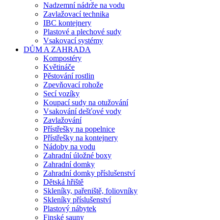
Nadzemní nádrže na vodu
Zavlažovací technika
IBC kontejnery
Plastové a plechové sudy
Vsakovací systémy
DŮM A ZAHRADA
Kompostéry
Květináče
Pěstování rostlin
Zpevňovací rohože
Secí vozíky
Koupací sudy na otužování
Vsakování dešťové vody
Zavlažování
Přístřešky na popelnice
Přístřešky na kontejnery
Nádoby na vodu
Zahradní úložné boxy
Zahradní domky
Zahradní domky příslušenství
Dětská hřiště
Skleníky, pařeniště, foliovníky
Skleníky příslušenství
Plastový nábytek
Finské sauny