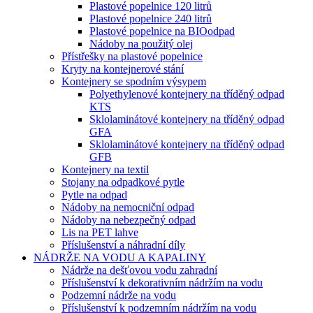
Plastové popelnice 120 litrů
Plastové popelnice 240 litrů
Plastové popelnice na BIOodpad
Nádoby na použitý olej
Přístřešky na plastové popelnice
Kryty na kontejnerové stání
Kontejnery se spodním výsypem
Polyethylenové kontejnery na tříděný odpad
KTS
Sklolaminátové kontejnery na tříděný odpad
GFA
Sklolaminátové kontejnery na tříděný odpad
GFB
Kontejnery na textil
Stojany na odpadkové pytle
Pytle na odpad
Nádoby na nemocniční odpad
Nádoby na nebezpečný odpad
Lis na PET lahve
Příslušenství a náhradní díly
NÁDRŽE NA VODU A KAPALINY
Nádrže na dešťovou vodu zahradní
Příslušenství k dekorativním nádržím na vodu
Podzemní nádrže na vodu
Příslušenství k podzemním nádržím na vodu