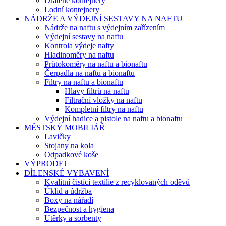
Drátěné kontejnery
Lodní kontejnery
NÁDRŽE A VÝDEJNÍ SESTAVY NA NAFTU
Nádrže na naftu s výdejním zařízením
Výdejní sestavy na naftu
Kontrola výdeje nafty
Hladinoměry na naftu
Průtokoměry na naftu a bionaftu
Čerpadla na naftu a bionaftu
Filtry na naftu a bionaftu
Hlavy filtrů na naftu
Filtrační vložky na naftu
Kompletní filtry na naftu
Výdejní hadice a pistole na naftu a bionaftu
MĚSTSKÝ MOBILIÁŘ
Lavičky
Stojany na kola
Odpadkové koše
VÝPRODEJ
DÍLENSKÉ VYBAVENÍ
Kvalitní čistící textilie z recyklovaných oděvů
Úklid a údržba
Boxy na nářadí
Bezpečnost a hygiena
Utěrky a sorbenty