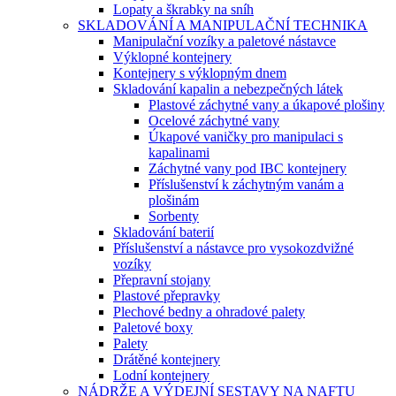
Lopaty a škrabky na sníh
SKLADOVÁNÍ A MANIPULAČNÍ TECHNIKA
Manipulační vozíky a paletové nástavce
Výklopné kontejnery
Kontejnery s výklopným dnem
Skladování kapalin a nebezpečných látek
Plastové záchytné vany a úkapové plošiny
Ocelové záchytné vany
Úkapové vaničky pro manipulaci s
kapalinami
Záchytné vany pod IBC kontejnery
Příslušenství k záchytným vanám a
plošinám
Sorbenty
Skladování baterií
Příslušenství a nástavce pro vysokozdvižné
vozíky
Přepravní stojany
Plastové přepravky
Plechové bedny a ohradové palety
Paletové boxy
Palety
Drátěné kontejnery
Lodní kontejnery
NÁDRŽE A VÝDEJNÍ SESTAVY NA NAFTU