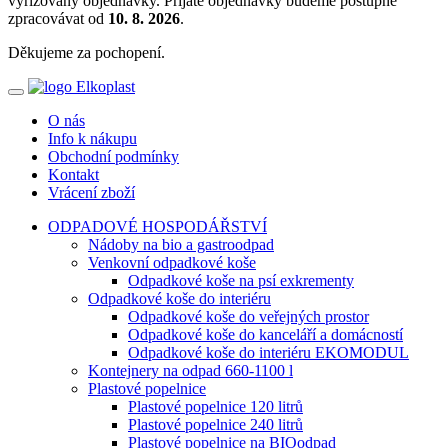
vyřizovány objednávky. Přijaté objednávky budeme postupně
zpracovávat od
10. 8. 2026
.
Děkujeme za pochopení.
O nás
Info k nákupu
Obchodní podmínky
Kontakt
Vrácení zboží
ODPADOVÉ HOSPODÁŘSTVÍ
Nádoby na bio a gastroodpad
Venkovní odpadkové koše
Odpadkové koše na psí exkrementy
Odpadkové koše do interiéru
Odpadkové koše do veřejných prostor
Odpadkové koše do kanceláří a domácností
Odpadkové koše do interiéru EKOMODUL
Kontejnery na odpad 660-1100 l
Plastové popelnice
Plastové popelnice 120 litrů
Plastové popelnice 240 litrů
Plastové popelnice na BIOodpad