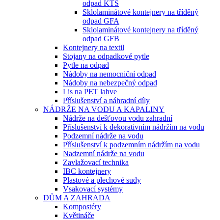
odpad KTS
Sklolaminátové kontejnery na tříděný
odpad GFA
Sklolaminátové kontejnery na tříděný
odpad GFB
Kontejnery na textil
Stojany na odpadkové pytle
Pytle na odpad
Nádoby na nemocniční odpad
Nádoby na nebezpečný odpad
Lis na PET lahve
Příslušenství a náhradní díly
NÁDRŽE NA VODU A KAPALINY
Nádrže na dešťovou vodu zahradní
Příslušenství k dekorativním nádržím na vodu
Podzemní nádrže na vodu
Příslušenství k podzemním nádržím na vodu
Nadzemní nádrže na vodu
Zavlažovací technika
IBC kontejnery
Plastové a plechové sudy
Vsakovací systémy
DŮM A ZAHRADA
Kompostéry
Květináče