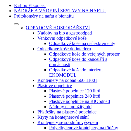
E-shop Elkoplast
NÁDRŽE A VÝDEJNÍ SESTAVY NA NAFTU
Průtokoměry na naftu a bionaftu
ODPADOVÉ HOSPODÁŘSTVÍ
Nádoby na bio a gastroodpad
Venkovní odpadkové koše
Odpadkové koše na psí exkrementy
Odpadkové koše do interiéru
Odpadkové koše do veřejných prostor
Odpadkové koše do kanceláří a
domácností
Odpadkové koše do interiéru
EKOMODUL
Kontejnery na odpad 660-1100 l
Plastové popelnice
Plastové popelnice 120 litrů
Plastové popelnice 240 litrů
Plastové popelnice na BIOodpad
Nádoby na použitý olej
Přístřešky na plastové popelnice
Kryty na kontejnerové stání
Kontejnery se spodním výsypem
Polyethylenové kontejnery na tříděný