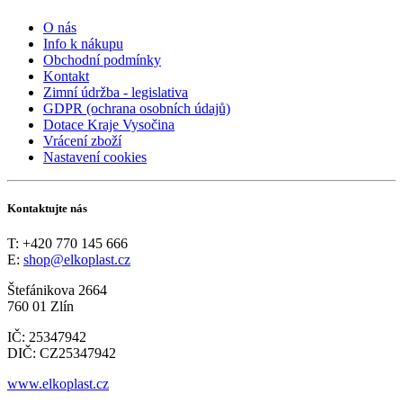
O nás
Info k nákupu
Obchodní podmínky
Kontakt
Zimní údržba - legislativa
GDPR (ochrana osobních údajů)
Dotace Kraje Vysočina
Vrácení zboží
Nastavení cookies
Kontaktujte nás
T: +420 770 145 666
E:
shop@elkoplast.cz
Štefánikova 2664
760 01 Zlín
IČ: 25347942
DIČ: CZ25347942
www.elkoplast.cz