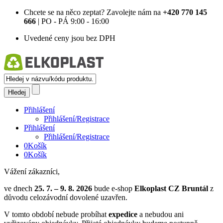
Chcete se na něco zeptat?
Zavolejte nám na
+420 770 145
666
| PO - PÁ 9:00 - 16:00
Uvedené ceny jsou bez DPH
Přihlášení
Přihlášení/Registrace
Přihlášení
Přihlášení/Registrace
0
Košík
0
Košík
Vážení zákazníci,
ve dnech
25. 7. – 9. 8. 2026
bude e-shop
Elkoplast CZ Bruntál
z
důvodu celozávodní dovolené uzavřen.
V tomto období nebude probíhat
expedice
a nebudou ani