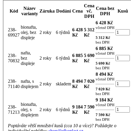
Cena
Název
Cena bez
Kód
Záruka
Dodání
Cena
vč.
Kusů
varianty
DPH
DPH
6 428 Kč
bionafta,
včetně DPH
238-
6 428
5 312
olej, bez
2 roky
6 týdnů
69927
Kč
Kč
displeje
5 312 Kč
bez DPH
6 885 Kč
nafta,
včetně DPH
238-
6 885
5 690
bez
2 roky
6 týdnů
70832
Kč
Kč
displeje
5 690 Kč
bez DPH
8 494 Kč
včetně DPH
238-
nafta, s
8 494
7 020
2 roky
skladem
71140
displejem
Kč
Kč
7 020 Kč
bez DPH
9 184 Kč
bionafta,
včetně DPH
238-
9 184
7 590
olej, s
2 roky
6 týdnů
71213
Kč
Kč
displejem
7 590 Kč
bez DPH
Poptáváte větší množství kusů (cca 10 a více)? Požádejte o
individuální nabídku:
shop@elkoplast.cz