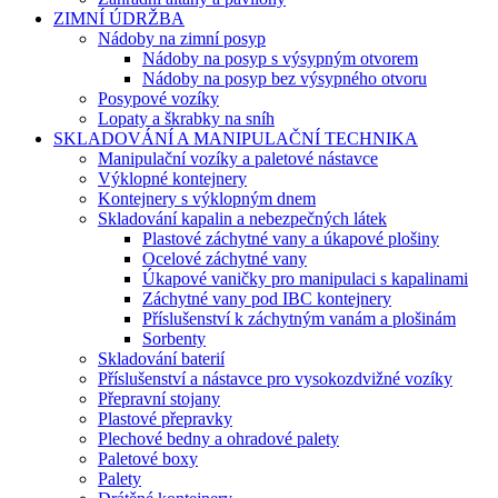
ZIMNÍ ÚDRŽBA
Nádoby na zimní posyp
Nádoby na posyp s výsypným otvorem
Nádoby na posyp bez výsypného otvoru
Posypové vozíky
Lopaty a škrabky na sníh
SKLADOVÁNÍ A MANIPULAČNÍ TECHNIKA
Manipulační vozíky a paletové nástavce
Výklopné kontejnery
Kontejnery s výklopným dnem
Skladování kapalin a nebezpečných látek
Plastové záchytné vany a úkapové plošiny
Ocelové záchytné vany
Úkapové vaničky pro manipulaci s kapalinami
Záchytné vany pod IBC kontejnery
Příslušenství k záchytným vanám a plošinám
Sorbenty
Skladování baterií
Příslušenství a nástavce pro vysokozdvižné vozíky
Přepravní stojany
Plastové přepravky
Plechové bedny a ohradové palety
Paletové boxy
Palety