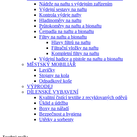
Nádrže na naftu s výdejním zařízením
Výdejní sestavy na naftu
Kontrola výdeje nafty
Hladinoměry na naftu
Průtokoměry na naftu a bionaftu
Čerpadla na naftu a bionaftu
Filtry na naftu a bionaftu
Hlavy filtrů na naftu
Filtrační vložky na naftu
Kompletní filtry na naftu
Výdejní hadice a pistole na naftu a bionaftu
MĚSTSKÝ MOBILIÁŘ
Lavičky
Stojany na kola
Odpadkové koše
VÝPRODEJ
DÍLENSKÉ VYBAVENÍ
Kvalitní čistící textilie z recyklovaných oděvů
Úklid a údržba
Boxy na nářadí
Bezpečnost a hygiena
Utěrky a sorbenty
Zavedená značka