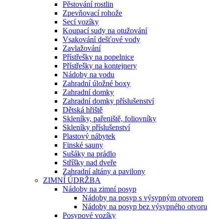
Pěstování rostlin
Zpevňovací rohože
Secí vozíky
Koupací sudy na otužování
Vsakování dešťové vody
Zavlažování
Přístřešky na popelnice
Přístřešky na kontejnery
Nádoby na vodu
Zahradní úložné boxy
Zahradní domky
Zahradní domky příslušenství
Dětská hřiště
Skleníky, pařeniště, foliovníky
Skleníky příslušenství
Plastový nábytek
Finské sauny
Sušáky na prádlo
Stříšky nad dveře
Zahradní altány a pavilony
ZIMNÍ ÚDRŽBA
Nádoby na zimní posyp
Nádoby na posyp s výsypným otvorem
Nádoby na posyp bez výsypného otvoru
Posypové vozíky