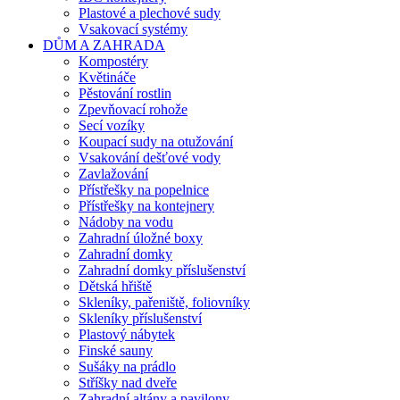
Plastové a plechové sudy
Vsakovací systémy
DŮM A ZAHRADA
Kompostéry
Květináče
Pěstování rostlin
Zpevňovací rohože
Secí vozíky
Koupací sudy na otužování
Vsakování dešťové vody
Zavlažování
Přístřešky na popelnice
Přístřešky na kontejnery
Nádoby na vodu
Zahradní úložné boxy
Zahradní domky
Zahradní domky příslušenství
Dětská hřiště
Skleníky, pařeniště, foliovníky
Skleníky příslušenství
Plastový nábytek
Finské sauny
Sušáky na prádlo
Stříšky nad dveře
Zahradní altány a pavilony