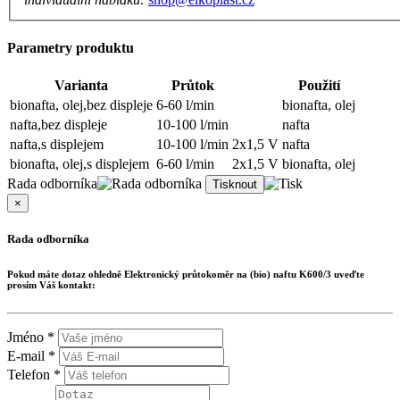
Parametry produktu
Varianta
Průtok
Použití
bionafta, olej,bez displeje
6-60 l/min
bionafta, olej
nafta,bez displeje
10-100 l/min
nafta
nafta,s displejem
10-100 l/min
2x1,5 V
nafta
bionafta, olej,s displejem
6-60 l/min
2x1,5 V
bionafta, olej
Rada odborníka
×
Rada odborníka
Pokud máte dotaz ohledně
Elektronický průtokoměr na (bio) naftu K600/3
uveďte
prosím Váš kontakt:
Jméno *
E-mail *
Telefon *