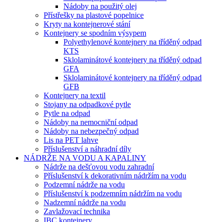
Nádoby na použitý olej
Přístřešky na plastové popelnice
Kryty na kontejnerové stání
Kontejnery se spodním výsypem
Polyethylenové kontejnery na tříděný odpad
KTS
Sklolaminátové kontejnery na tříděný odpad
GFA
Sklolaminátové kontejnery na tříděný odpad
GFB
Kontejnery na textil
Stojany na odpadkové pytle
Pytle na odpad
Nádoby na nemocniční odpad
Nádoby na nebezpečný odpad
Lis na PET lahve
Příslušenství a náhradní díly
NÁDRŽE NA VODU A KAPALINY
Nádrže na dešťovou vodu zahradní
Příslušenství k dekorativním nádržím na vodu
Podzemní nádrže na vodu
Příslušenství k podzemním nádržím na vodu
Nadzemní nádrže na vodu
Zavlažovací technika
IBC kontejnery