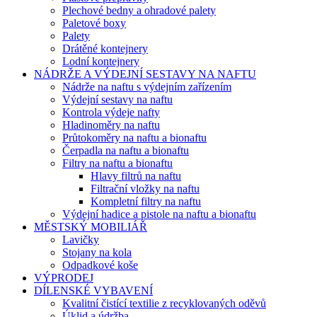
Plechové bedny a ohradové palety
Paletové boxy
Palety
Drátěné kontejnery
Lodní kontejnery
NÁDRŽE A VÝDEJNÍ SESTAVY NA NAFTU
Nádrže na naftu s výdejním zařízením
Výdejní sestavy na naftu
Kontrola výdeje nafty
Hladinoměry na naftu
Průtokoměry na naftu a bionaftu
Čerpadla na naftu a bionaftu
Filtry na naftu a bionaftu
Hlavy filtrů na naftu
Filtrační vložky na naftu
Kompletní filtry na naftu
Výdejní hadice a pistole na naftu a bionaftu
MĚSTSKÝ MOBILIÁŘ
Lavičky
Stojany na kola
Odpadkové koše
VÝPRODEJ
DÍLENSKÉ VYBAVENÍ
Kvalitní čistící textilie z recyklovaných oděvů
Úklid a údržba