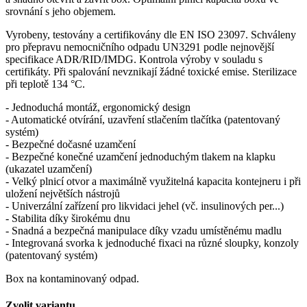
srovnání s jeho objemem.
Vyrobeny, testovány a certifikovány dle EN ISO 23097. Schváleny
pro přepravu nemocničního odpadu UN3291 podle nejnovější
specifikace ADR/RID/IMDG. Kontrola výroby v souladu s
certifikáty. Při spalování nevznikají žádné toxické emise. Sterilizace
při teplotě 134 °C.
- Jednoduchá montáž, ergonomický design
- Automatické otvírání, uzavření stlačením tlačítka (patentovaný
systém)
- Bezpečné dočasné uzamčení
- Bezpečné konečné uzamčení jednoduchým tlakem na klapku
(ukazatel uzamčení)
- Velký plnicí otvor a maximálně využitelná kapacita kontejneru i při
uložení největších nástrojů
- Univerzální zařízení pro likvidaci jehel (vč. insulinových per...)
- Stabilita díky širokému dnu
- Snadná a bezpečná manipulace díky vzadu umístěnému madlu
- Integrovaná svorka k jednoduché fixaci na různé sloupky, konzoly
(patentovaný systém)
Box na kontaminovaný odpad.
Zvolit variantu