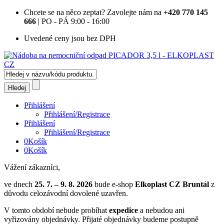
Chcete se na něco zeptat?
Zavolejte nám na
+420 770 145
666
| PO - PÁ 9:00 - 16:00
Uvedené ceny jsou bez DPH
Přihlášení
Přihlášení/Registrace
Přihlášení
Přihlášení/Registrace
0
Košík
0
Košík
Vážení zákazníci,
ve dnech
25. 7. – 9. 8. 2026
bude e-shop
Elkoplast CZ Bruntál
z
důvodu celozávodní dovolené uzavřen.
V tomto období nebude probíhat
expedice
a nebudou ani
vyřizovány objednávky. Přijaté objednávky budeme postupně