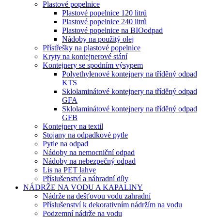
Plastové popelnice
Plastové popelnice 120 litrů
Plastové popelnice 240 litrů
Plastové popelnice na BIOodpad
Nádoby na použitý olej
Přístřešky na plastové popelnice
Kryty na kontejnerové stání
Kontejnery se spodním výsypem
Polyethylenové kontejnery na tříděný odpad
KTS
Sklolaminátové kontejnery na tříděný odpad
GFA
Sklolaminátové kontejnery na tříděný odpad
GFB
Kontejnery na textil
Stojany na odpadkové pytle
Pytle na odpad
Nádoby na nemocniční odpad
Nádoby na nebezpečný odpad
Lis na PET lahve
Příslušenství a náhradní díly
NÁDRŽE NA VODU A KAPALINY
Nádrže na dešťovou vodu zahradní
Příslušenství k dekorativním nádržím na vodu
Podzemní nádrže na vodu