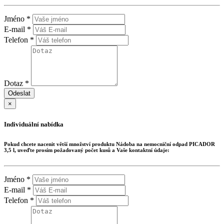
Jméno *
E-mail *
Telefon *
Dotaz *
Odeslat
×
Individuální nabídka
Pokud chcete nacenit větší množství produktu
Nádoba na nemocniční odpad PICADOR
3,5 l
, uveďte prosím požadovaný počet kusů a Vaše kontaktní údaje:
Jméno *
E-mail *
Telefon *