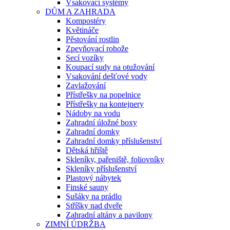
Vsakovací systémy
DŮM A ZAHRADA
Kompostéry
Květináče
Pěstování rostlin
Zpevňovací rohože
Secí vozíky
Koupací sudy na otužování
Vsakování dešťové vody
Zavlažování
Přístřešky na popelnice
Přístřešky na kontejnery
Nádoby na vodu
Zahradní úložné boxy
Zahradní domky
Zahradní domky příslušenství
Dětská hřiště
Skleníky, pařeniště, foliovníky
Skleníky příslušenství
Plastový nábytek
Finské sauny
Sušáky na prádlo
Stříšky nad dveře
Zahradní altány a pavilony
ZIMNÍ ÚDRŽBA