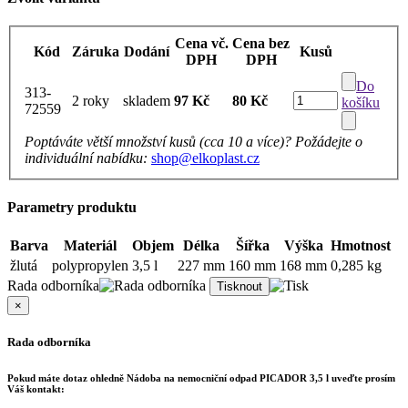
Cena vč.
Cena bez
Kód
Záruka
Dodání
Kusů
DPH
DPH
Do
313-
2 roky
skladem
97 Kč
80 Kč
košíku
72559
Poptáváte větší množství kusů (cca 10 a více)? Požádejte o
individuální nabídku:
shop@elkoplast.cz
Parametry produktu
Barva
Materiál
Objem
Délka
Šířka
Výška
Hmotnost
žlutá
polypropylen
3,5 l
227 mm
160 mm
168 mm
0,285 kg
Rada odborníka
×
Rada odborníka
Pokud máte dotaz ohledně
Nádoba na nemocniční odpad PICADOR 3,5 l
uveďte prosím
Váš kontakt: