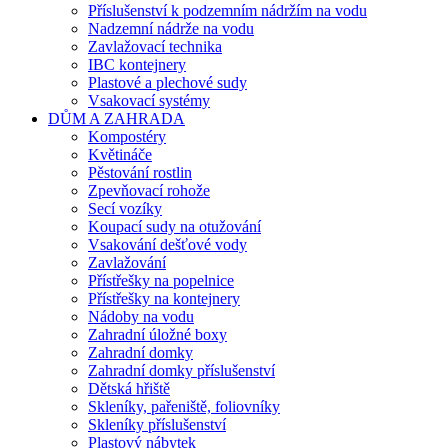
Příslušenství k podzemním nádržím na vodu
Nadzemní nádrže na vodu
Zavlažovací technika
IBC kontejnery
Plastové a plechové sudy
Vsakovací systémy
DŮM A ZAHRADA
Kompostéry
Květináče
Pěstování rostlin
Zpevňovací rohože
Secí vozíky
Koupací sudy na otužování
Vsakování dešťové vody
Zavlažování
Přístřešky na popelnice
Přístřešky na kontejnery
Nádoby na vodu
Zahradní úložné boxy
Zahradní domky
Zahradní domky příslušenství
Dětská hřiště
Skleníky, pařeniště, foliovníky
Skleníky příslušenství
Plastový nábytek