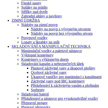
Finské sauny
Sušáky na prádlo
Stříšky nad dveře
Zahradní altány a pavilony
ZIMNÍ ÚDRŽBA
Nádoby na zimní posyp
Nádoby na posyp s výsypným otvorem
Nádoby na posyp bez výsypného otvoru
Posypové vozíky
Lopaty a škrabky na sníh
SKLADOVÁNÍ A MANIPULAČNÍ TECHNIKA
Manipulační vozíky a paletové nástavce
Výklopné kontejnery
Kontejnery s výklopným dnem
Skladování kapalin a nebezpečných látek
Plastové záchytné vany a úkapové plošiny
Ocelové záchytné vany
Úkapové vaničky pro manipulaci s kapalinami
Záchytné vany pod IBC kontejnery
Příslušenství k záchytným vanám a plošinám
Sorbenty
Skladování baterií
Příslušenství a nástavce pro vysokozdvižné vozíky
Přepravní stojany
Plastové přepravky