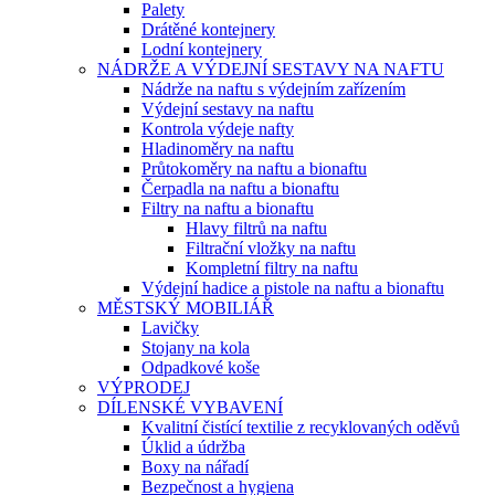
Palety
Drátěné kontejnery
Lodní kontejnery
NÁDRŽE A VÝDEJNÍ SESTAVY NA NAFTU
Nádrže na naftu s výdejním zařízením
Výdejní sestavy na naftu
Kontrola výdeje nafty
Hladinoměry na naftu
Průtokoměry na naftu a bionaftu
Čerpadla na naftu a bionaftu
Filtry na naftu a bionaftu
Hlavy filtrů na naftu
Filtrační vložky na naftu
Kompletní filtry na naftu
Výdejní hadice a pistole na naftu a bionaftu
MĚSTSKÝ MOBILIÁŘ
Lavičky
Stojany na kola
Odpadkové koše
VÝPRODEJ
DÍLENSKÉ VYBAVENÍ
Kvalitní čistící textilie z recyklovaných oděvů
Úklid a údržba
Boxy na nářadí
Bezpečnost a hygiena