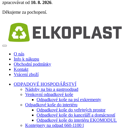
zpracovávat od
10. 8. 2026
.
Děkujeme za pochopení.
O nás
Info k nákupu
Obchodní podmínky
Kontakt
Vrácení zboží
ODPADOVÉ HOSPODÁŘSTVÍ
Nádoby na bio a gastroodpad
Venkovní odpadkové koše
Odpadkové koše na psí exkrementy
Odpadkové koše do interiéru
Odpadkové koše do veřejných prostor
Odpadkové koše do kanceláří a domácností
Odpadkové koše do interiéru EKOMODUL
Kontejnery na odpad 660-1100 l