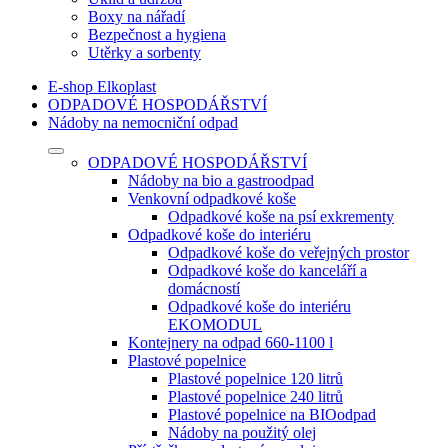
Boxy na nářadí
Bezpečnost a hygiena
Utěrky a sorbenty
E-shop Elkoplast
ODPADOVÉ HOSPODÁŘSTVÍ
Nádoby na nemocniční odpad
ODPADOVÉ HOSPODÁŘSTVÍ
Nádoby na bio a gastroodpad
Venkovní odpadkové koše
Odpadkové koše na psí exkrementy
Odpadkové koše do interiéru
Odpadkové koše do veřejných prostor
Odpadkové koše do kanceláří a
domácností
Odpadkové koše do interiéru
EKOMODUL
Kontejnery na odpad 660-1100 l
Plastové popelnice
Plastové popelnice 120 litrů
Plastové popelnice 240 litrů
Plastové popelnice na BIOodpad
Nádoby na použitý olej