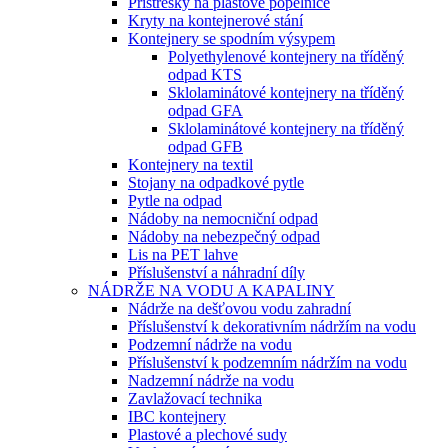
Přístřešky na plastové popelnice
Kryty na kontejnerové stání
Kontejnery se spodním výsypem
Polyethylenové kontejnery na tříděný
odpad KTS
Sklolaminátové kontejnery na tříděný
odpad GFA
Sklolaminátové kontejnery na tříděný
odpad GFB
Kontejnery na textil
Stojany na odpadkové pytle
Pytle na odpad
Nádoby na nemocniční odpad
Nádoby na nebezpečný odpad
Lis na PET lahve
Příslušenství a náhradní díly
NÁDRŽE NA VODU A KAPALINY
Nádrže na dešťovou vodu zahradní
Příslušenství k dekorativním nádržím na vodu
Podzemní nádrže na vodu
Příslušenství k podzemním nádržím na vodu
Nadzemní nádrže na vodu
Zavlažovací technika
IBC kontejnery
Plastové a plechové sudy