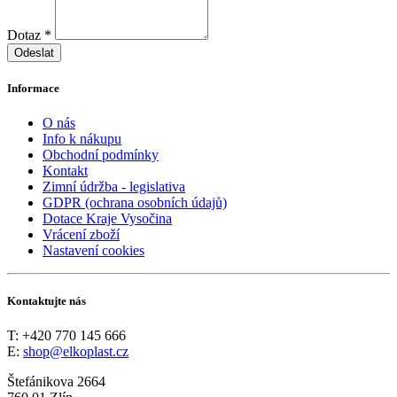
Dotaz *
Odeslat
Informace
O nás
Info k nákupu
Obchodní podmínky
Kontakt
Zimní údržba - legislativa
GDPR (ochrana osobních údajů)
Dotace Kraje Vysočina
Vrácení zboží
Nastavení cookies
Kontaktujte nás
T: +420 770 145 666
E:
shop@elkoplast.cz
Štefánikova 2664