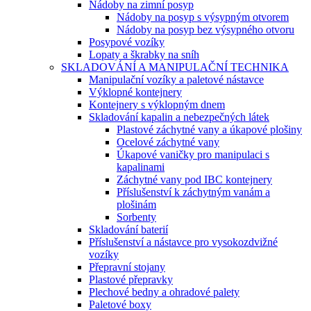
Nádoby na zimní posyp
Nádoby na posyp s výsypným otvorem
Nádoby na posyp bez výsypného otvoru
Posypové vozíky
Lopaty a škrabky na sníh
SKLADOVÁNÍ A MANIPULAČNÍ TECHNIKA
Manipulační vozíky a paletové nástavce
Výklopné kontejnery
Kontejnery s výklopným dnem
Skladování kapalin a nebezpečných látek
Plastové záchytné vany a úkapové plošiny
Ocelové záchytné vany
Úkapové vaničky pro manipulaci s
kapalinami
Záchytné vany pod IBC kontejnery
Příslušenství k záchytným vanám a
plošinám
Sorbenty
Skladování baterií
Příslušenství a nástavce pro vysokozdvižné
vozíky
Přepravní stojany
Plastové přepravky
Plechové bedny a ohradové palety
Paletové boxy