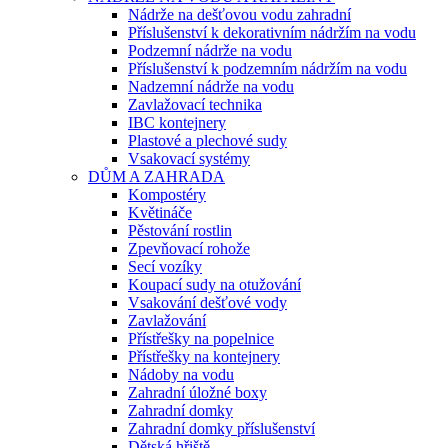
Nádrže na dešťovou vodu zahradní
Příslušenství k dekorativním nádržím na vodu
Podzemní nádrže na vodu
Příslušenství k podzemním nádržím na vodu
Nadzemní nádrže na vodu
Zavlažovací technika
IBC kontejnery
Plastové a plechové sudy
Vsakovací systémy
DŮM A ZAHRADA
Kompostéry
Květináče
Pěstování rostlin
Zpevňovací rohože
Secí vozíky
Koupací sudy na otužování
Vsakování dešťové vody
Zavlažování
Přístřešky na popelnice
Přístřešky na kontejnery
Nádoby na vodu
Zahradní úložné boxy
Zahradní domky
Zahradní domky příslušenství
Dětská hřiště