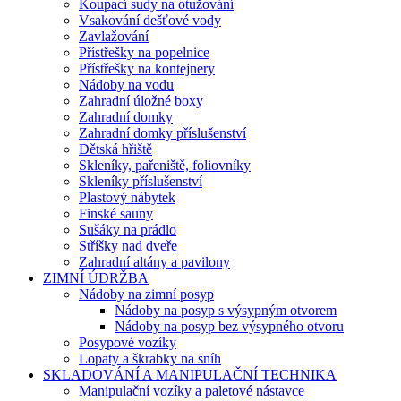
Koupací sudy na otužování
Vsakování dešťové vody
Zavlažování
Přístřešky na popelnice
Přístřešky na kontejnery
Nádoby na vodu
Zahradní úložné boxy
Zahradní domky
Zahradní domky příslušenství
Dětská hřiště
Skleníky, pařeniště, foliovníky
Skleníky příslušenství
Plastový nábytek
Finské sauny
Sušáky na prádlo
Stříšky nad dveře
Zahradní altány a pavilony
ZIMNÍ ÚDRŽBA
Nádoby na zimní posyp
Nádoby na posyp s výsypným otvorem
Nádoby na posyp bez výsypného otvoru
Posypové vozíky
Lopaty a škrabky na sníh
SKLADOVÁNÍ A MANIPULAČNÍ TECHNIKA
Manipulační vozíky a paletové nástavce