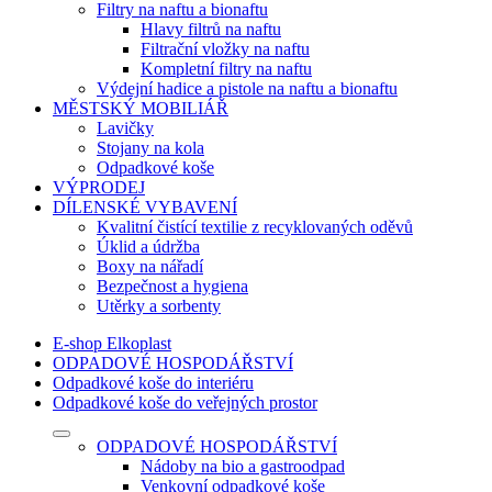
Filtry na naftu a bionaftu
Hlavy filtrů na naftu
Filtrační vložky na naftu
Kompletní filtry na naftu
Výdejní hadice a pistole na naftu a bionaftu
MĚSTSKÝ MOBILIÁŘ
Lavičky
Stojany na kola
Odpadkové koše
VÝPRODEJ
DÍLENSKÉ VYBAVENÍ
Kvalitní čistící textilie z recyklovaných oděvů
Úklid a údržba
Boxy na nářadí
Bezpečnost a hygiena
Utěrky a sorbenty
E-shop Elkoplast
ODPADOVÉ HOSPODÁŘSTVÍ
Odpadkové koše do interiéru
Odpadkové koše do veřejných prostor
ODPADOVÉ HOSPODÁŘSTVÍ
Nádoby na bio a gastroodpad
Venkovní odpadkové koše