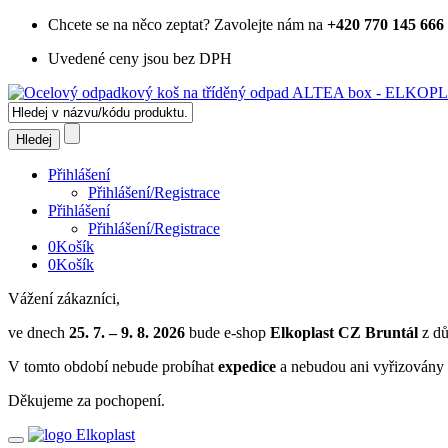
Chcete se na něco zeptat?
Zavolejte nám na
+420 770 145 666
Uvedené ceny jsou bez DPH
Přihlášení
Přihlášení/Registrace
Přihlášení
Přihlášení/Registrace
0
Košík
0
Košík
Vážení zákazníci,
ve dnech
25. 7. – 9. 8. 2026
bude e-shop
Elkoplast CZ Bruntál
z dů
V tomto období nebude probíhat
expedice
a nebudou ani vyřizovány 
Děkujeme za pochopení.