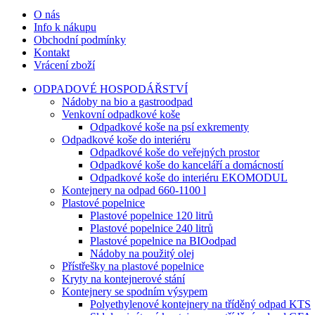
O nás
Info k nákupu
Obchodní podmínky
Kontakt
Vrácení zboží
ODPADOVÉ HOSPODÁŘSTVÍ
Nádoby na bio a gastroodpad
Venkovní odpadkové koše
Odpadkové koše na psí exkrementy
Odpadkové koše do interiéru
Odpadkové koše do veřejných prostor
Odpadkové koše do kanceláří a domácností
Odpadkové koše do interiéru EKOMODUL
Kontejnery na odpad 660-1100 l
Plastové popelnice
Plastové popelnice 120 litrů
Plastové popelnice 240 litrů
Plastové popelnice na BIOodpad
Nádoby na použitý olej
Přístřešky na plastové popelnice
Kryty na kontejnerové stání
Kontejnery se spodním výsypem
Polyethylenové kontejnery na tříděný odpad KTS