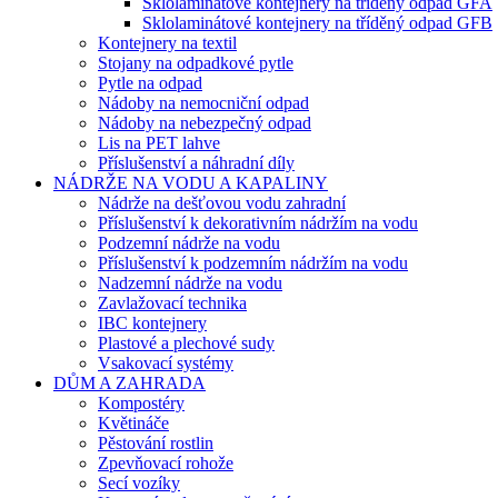
Sklolaminátové kontejnery na tříděný odpad GFA
Sklolaminátové kontejnery na tříděný odpad GFB
Kontejnery na textil
Stojany na odpadkové pytle
Pytle na odpad
Nádoby na nemocniční odpad
Nádoby na nebezpečný odpad
Lis na PET lahve
Příslušenství a náhradní díly
NÁDRŽE NA VODU A KAPALINY
Nádrže na dešťovou vodu zahradní
Příslušenství k dekorativním nádržím na vodu
Podzemní nádrže na vodu
Příslušenství k podzemním nádržím na vodu
Nadzemní nádrže na vodu
Zavlažovací technika
IBC kontejnery
Plastové a plechové sudy
Vsakovací systémy
DŮM A ZAHRADA
Kompostéry
Květináče
Pěstování rostlin
Zpevňovací rohože
Secí vozíky