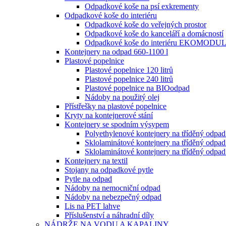
Odpadkové koše na psí exkrementy
Odpadkové koše do interiéru
Odpadkové koše do veřejných prostor
Odpadkové koše do kanceláří a domácností
Odpadkové koše do interiéru EKOMODU
Kontejnery na odpad 660-1100 l
Plastové popelnice
Plastové popelnice 120 litrů
Plastové popelnice 240 litrů
Plastové popelnice na BIOodpad
Nádoby na použitý olej
Přístřešky na plastové popelnice
Kryty na kontejnerové stání
Kontejnery se spodním výsypem
Polyethylenové kontejnery na tříděný odpa
Sklolaminátové kontejnery na tříděný odp
Sklolaminátové kontejnery na tříděný odp
Kontejnery na textil
Stojany na odpadkové pytle
Pytle na odpad
Nádoby na nemocniční odpad
Nádoby na nebezpečný odpad
Lis na PET lahve
Příslušenství a náhradní díly
NÁDRŽE NA VODU A KAPALINY