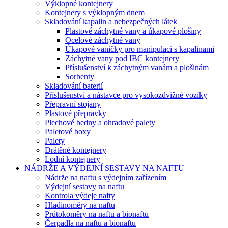
Výklopné kontejnery
Kontejnery s výklopným dnem
Skladování kapalin a nebezpečných látek
Plastové záchytné vany a úkapové plošiny
Ocelové záchytné vany
Úkapové vaničky pro manipulaci s kapalinami
Záchytné vany pod IBC kontejnery
Příslušenství k záchytným vanám a plošinám
Sorbenty
Skladování baterií
Příslušenství a nástavce pro vysokozdvižné vozíky
Přepravní stojany
Plastové přepravky
Plechové bedny a ohradové palety
Paletové boxy
Palety
Drátěné kontejnery
Lodní kontejnery
NÁDRŽE A VÝDEJNÍ SESTAVY NA NAFTU
Nádrže na naftu s výdejním zařízením
Výdejní sestavy na naftu
Kontrola výdeje nafty
Hladinoměry na naftu
Průtokoměry na naftu a bionaftu
Čerpadla na naftu a bionaftu