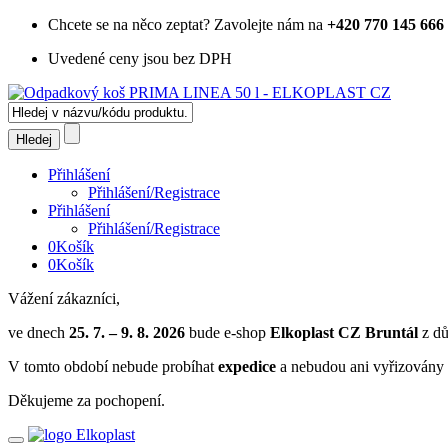
Chcete se na něco zeptat?
Zavolejte nám na
+420 770 145 666
Uvedené ceny jsou bez DPH
Přihlášení
Přihlášení/Registrace
Přihlášení
Přihlášení/Registrace
0
Košík
0
Košík
Vážení zákazníci,
ve dnech
25. 7. – 9. 8. 2026
bude e-shop
Elkoplast CZ Bruntál
z dů
V tomto období nebude probíhat
expedice
a nebudou ani vyřizovány 
Děkujeme za pochopení.