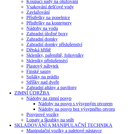
Koupací sudy na otužování
Vsakování dešťové vody
Zavlažování
Přístřešky na popelnice
Přístřešky na kontejnery
Nádoby na vodu
Zahradní úložné boxy
Zahradní domky
Zahradní domky příslušenství
Dětská hřiště
Skleníky, pařeniště, foliovníky
Skleníky příslušenství
Plastový nábytek
Finské sauny
Sušáky na prádlo
Stříšky nad dveře
Zahradní altány a pavilony
ZIMNÍ ÚDRŽBA
Nádoby na zimní posyp
Nádoby na posyp s výsypným otvorem
Nádoby na posyp bez výsypného otvoru
Posypové vozíky
Lopaty a škrabky na sníh
SKLADOVÁNÍ A MANIPULAČNÍ TECHNIKA
Manipulační vozíky a paletové nástavce