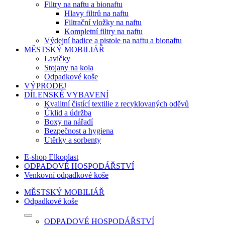
Filtry na naftu a bionaftu
Hlavy filtrů na naftu
Filtrační vložky na naftu
Kompletní filtry na naftu
Výdejní hadice a pistole na naftu a bionaftu
MĚSTSKÝ MOBILIÁŘ
Lavičky
Stojany na kola
Odpadkové koše
VÝPRODEJ
DÍLENSKÉ VYBAVENÍ
Kvalitní čistící textilie z recyklovaných oděvů
Úklid a údržba
Boxy na nářadí
Bezpečnost a hygiena
Utěrky a sorbenty
E-shop Elkoplast
ODPADOVÉ HOSPODÁŘSTVÍ
Venkovní odpadkové koše
MĚSTSKÝ MOBILIÁŘ
Odpadkové koše
ODPADOVÉ HOSPODÁŘSTVÍ