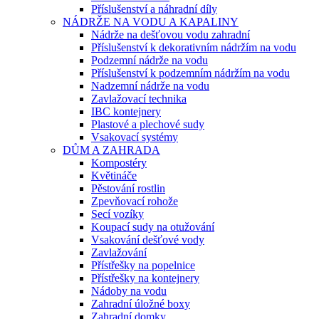
Příslušenství a náhradní díly
NÁDRŽE NA VODU A KAPALINY
Nádrže na dešťovou vodu zahradní
Příslušenství k dekorativním nádržím na vodu
Podzemní nádrže na vodu
Příslušenství k podzemním nádržím na vodu
Nadzemní nádrže na vodu
Zavlažovací technika
IBC kontejnery
Plastové a plechové sudy
Vsakovací systémy
DŮM A ZAHRADA
Kompostéry
Květináče
Pěstování rostlin
Zpevňovací rohože
Secí vozíky
Koupací sudy na otužování
Vsakování dešťové vody
Zavlažování
Přístřešky na popelnice
Přístřešky na kontejnery
Nádoby na vodu
Zahradní úložné boxy
Zahradní domky