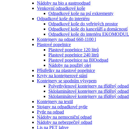
Nádoby na bio a gastroodpad
Venkovní odpadkové koše
Odpadkové koše na psí exkrementy
Odpadkové koše do interiéru
Odpadkové koše do veřejných prostor
Odpadkové koše do kanceláří a domácností
Odpadkové koše do interiéru EKOMODU
Kontejnery na odpad 660-1100 l
Plastové popelnice
Plastové popelnice 120 litrů
Plastové popelnice 240 litrů
Plastové popelnice na BIOodpad
Nádoby na použitý olej
Přístřešky na plastové popelnice
Kryty na kontejnerové stání
Kontejnery se spodním výsypem
Polyethylenové kontejnery na tříděný odpa
Sklolaminátové kontejnery na tříděný odp
Sklolaminátové kontejnery na tříděný odp
Kontejnery na textil
Stojany na odpadkové pytle
Pytle na odpad
Nádoby na nemocniční odpad
Nádoby na nebezpečný odpad
Lis na PET lahve