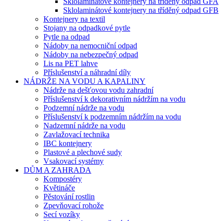
Sklolaminátové kontejnery na tříděný odpad GFA
Sklolaminátové kontejnery na tříděný odpad GFB
Kontejnery na textil
Stojany na odpadkové pytle
Pytle na odpad
Nádoby na nemocniční odpad
Nádoby na nebezpečný odpad
Lis na PET lahve
Příslušenství a náhradní díly
NÁDRŽE NA VODU A KAPALINY
Nádrže na dešťovou vodu zahradní
Příslušenství k dekorativním nádržím na vodu
Podzemní nádrže na vodu
Příslušenství k podzemním nádržím na vodu
Nadzemní nádrže na vodu
Zavlažovací technika
IBC kontejnery
Plastové a plechové sudy
Vsakovací systémy
DŮM A ZAHRADA
Kompostéry
Květináče
Pěstování rostlin
Zpevňovací rohože
Secí vozíky