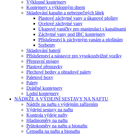
Výklopné kontejnery
Kontejnery s výklopným dnem
Skladování kapalin a nebezpečných látek
Plastové záchytné vany a úkapové plošiny
Ocelové záchytné vany
Úkapové vaničky pro manipulaci s kapalinami
Záchytné vany pod IBC kontejnery
Příslušenství k záchytným vanám a plošinám
Sorbenty
Skladování baterií
Příslušenství a nástavce pro vysokozdvižné vozíky
Přepravní stojany
Plastové přepravky
Plechové bedny a ohradové palety
Paletové boxy
Palety
Drátěné kontejnery
Lodní kontejnery
NÁDRŽE A VÝDEJNÍ SESTAVY NA NAFTU
Nádrže na naftu s výdejním zařízením
Výdejní sestavy na naftu
Kontrola výdeje nafty
Hladinoměry na naftu
Průtokoměry na naftu a bionaftu
Čerpadla na naftu a bionaftu