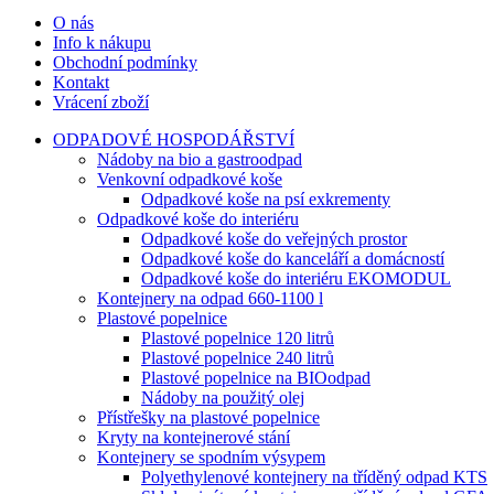
O nás
Info k nákupu
Obchodní podmínky
Kontakt
Vrácení zboží
ODPADOVÉ HOSPODÁŘSTVÍ
Nádoby na bio a gastroodpad
Venkovní odpadkové koše
Odpadkové koše na psí exkrementy
Odpadkové koše do interiéru
Odpadkové koše do veřejných prostor
Odpadkové koše do kanceláří a domácností
Odpadkové koše do interiéru EKOMODUL
Kontejnery na odpad 660-1100 l
Plastové popelnice
Plastové popelnice 120 litrů
Plastové popelnice 240 litrů
Plastové popelnice na BIOodpad
Nádoby na použitý olej
Přístřešky na plastové popelnice
Kryty na kontejnerové stání
Kontejnery se spodním výsypem
Polyethylenové kontejnery na tříděný odpad KTS