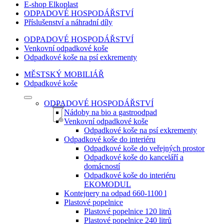
E-shop Elkoplast
ODPADOVÉ HOSPODÁŘSTVÍ
Příslušenství a náhradní díly
ODPADOVÉ HOSPODÁŘSTVÍ
Venkovní odpadkové koše
Odpadkové koše na psí exkrementy
MĚSTSKÝ MOBILIÁŘ
Odpadkové koše
ODPADOVÉ HOSPODÁŘSTVÍ
Nádoby na bio a gastroodpad
Venkovní odpadkové koše
Odpadkové koše na psí exkrementy
Odpadkové koše do interiéru
Odpadkové koše do veřejných prostor
Odpadkové koše do kanceláří a
domácností
Odpadkové koše do interiéru
EKOMODUL
Kontejnery na odpad 660-1100 l
Plastové popelnice
Plastové popelnice 120 litrů
Plastové popelnice 240 litrů