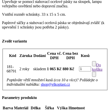
Upevňuje se pomocí stahovací ocelové pásky na sloupek, lampu
veřejného osvětlení nebo dopravní značku.
Vnitřní rozměr schránky. 33 x 15 x 5 cm.
Papírové sáčky a stahovací ocelová páska se objednávají zvlášť (k
upevnění 1 schránky jsou potřeba 2 pásky).
Zvolit variantu
Cena vč.
Cena bez
Kód
Záruka
Dodání
Kusů
DPH
DPH
Do
181-
2 roky
skladem
1 065 Kč
880 Kč
košíku
68791
Poptáváte větší množství kusů (cca 10 a více)? Požádejte o
individuální nabídku:
shop@elkoplast.cz
Parametry produktu
Barva
Materiál
Délka
Šířka
Výška
Hmotnost