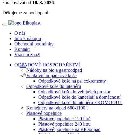
zpracovávat od
10. 8. 2026
.
Děkujeme za pochopení.
O nás
Info k nákupu
Obchodní podmínky
Kontakt
Vrácení zboží
ODPADOVÉ HOSPODÁŘSTVÍ
Nádoby na bio a gastroodpad
Venkovní odpadkové koše
Odpadkové koše na psí exkrementy
Odpadkové koše do interiéru
Odpadkové koše do veřejných prostor
Odpadkové koše do kanceláří a domácností
Odpadkové koše do interiéru EKOMODUL
Kontejnery na odpad 660-1100 l
Plastové popelnice
Plastové popelnice 120 litrů
Plastové popelnice 240 litrů
Plastové popelnice na BIOodpad