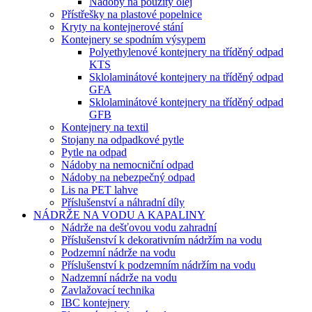
Nádoby na použitý olej
Přístřešky na plastové popelnice
Kryty na kontejnerové stání
Kontejnery se spodním výsypem
Polyethylenové kontejnery na tříděný odpad
KTS
Sklolaminátové kontejnery na tříděný odpad
GFA
Sklolaminátové kontejnery na tříděný odpad
GFB
Kontejnery na textil
Stojany na odpadkové pytle
Pytle na odpad
Nádoby na nemocniční odpad
Nádoby na nebezpečný odpad
Lis na PET lahve
Příslušenství a náhradní díly
NÁDRŽE NA VODU A KAPALINY
Nádrže na dešťovou vodu zahradní
Příslušenství k dekorativním nádržím na vodu
Podzemní nádrže na vodu
Příslušenství k podzemním nádržím na vodu
Nadzemní nádrže na vodu
Zavlažovací technika
IBC kontejnery