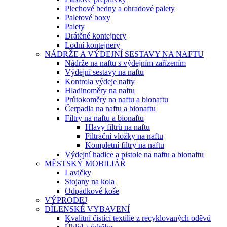
Plechové bedny a ohradové palety
Paletové boxy
Palety
Drátěné kontejnery
Lodní kontejnery
NÁDRŽE A VÝDEJNÍ SESTAVY NA NAFTU
Nádrže na naftu s výdejním zařízením
Výdejní sestavy na naftu
Kontrola výdeje nafty
Hladinoměry na naftu
Průtokoměry na naftu a bionaftu
Čerpadla na naftu a bionaftu
Filtry na naftu a bionaftu
Hlavy filtrů na naftu
Filtrační vložky na naftu
Kompletní filtry na naftu
Výdejní hadice a pistole na naftu a bionaftu
MĚSTSKÝ MOBILIÁŘ
Lavičky
Stojany na kola
Odpadkové koše
VÝPRODEJ
DÍLENSKÉ VYBAVENÍ
Kvalitní čistící textilie z recyklovaných oděvů