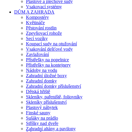
Plastové a plechové sudy
Vsakovací systémy
DŮM A ZAHRADA
Kompostéry
Květináče
Pěstování rostlin
Zpevňovací rohože
Secí vozíky
Koupací sudy na otužování
Vsakování dešťové vody
Zavlažování
Přístřešky na popelnice
Přístřešky na kontejnery
Nádoby na vodu
Zahradní úložné boxy
Zahradní domky
Zahradní domky příslušenství
Dětská hřiště
Skleníky, pařeniště, foliovníky
Skleníky příslušenství
Plastový nábytek
Finské sauny
Sušáky na prádlo
Stříšky nad dveře
Zahradní altány a pavilony