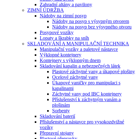
Zahradní altány a pavilony
ZIMNÍ ÚDRŽBA
Nádoby na zimní posyp
Nádoby na posyp s výsypným otvorem
Nádoby na posyp bez výsypného otvoru
Posypové vozíky
Lopaty a škrabky na sníh
SKLADOVÁNÍ A MANIPULAČNÍ TECHNIKA
Manipulační vozíky a paletové nástavce
Výklopné kontejnery
Kontejnery s výklopným dnem
Skladování kapalin a nebezpečných látek
Plastové záchytné vany a úkapové plošiny
Ocelové záchytné vany
Úkapové vaničky pro manipulaci s
kapalinami
Záchytné vany pod IBC kontejnery
Příslušenství k záchytným vanám a
plošinám
Sorbenty
Skladování baterií
Příslušenství a nástavce pro vysokozdvižné
vozíky
Přepravní stojany
Plastové přepravky