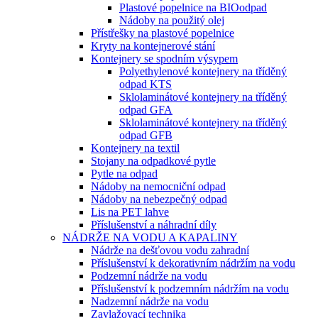
Plastové popelnice na BIOodpad
Nádoby na použitý olej
Přístřešky na plastové popelnice
Kryty na kontejnerové stání
Kontejnery se spodním výsypem
Polyethylenové kontejnery na tříděný
odpad KTS
Sklolaminátové kontejnery na tříděný
odpad GFA
Sklolaminátové kontejnery na tříděný
odpad GFB
Kontejnery na textil
Stojany na odpadkové pytle
Pytle na odpad
Nádoby na nemocniční odpad
Nádoby na nebezpečný odpad
Lis na PET lahve
Příslušenství a náhradní díly
NÁDRŽE NA VODU A KAPALINY
Nádrže na dešťovou vodu zahradní
Příslušenství k dekorativním nádržím na vodu
Podzemní nádrže na vodu
Příslušenství k podzemním nádržím na vodu
Nadzemní nádrže na vodu
Zavlažovací technika