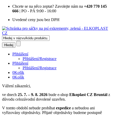
Chcete se na něco zeptat?
Zavolejte nám na
+420 770 145
666
| PO - PÁ 9:00 - 16:00
Uvedené ceny jsou bez DPH
Přihlášení
Přihlášení/Registrace
Přihlášení
Přihlášení/Registrace
0
Košík
0
Košík
Vážení zákazníci,
ve dnech
25. 7. – 9. 8. 2026
bude e-shop
Elkoplast CZ Bruntál
z
důvodu celozávodní dovolené uzavřen.
V tomto období nebude probíhat
expedice
a nebudou ani
vyřizovány objednávky. Přijaté objednávky budeme postupně