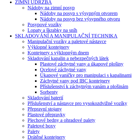
ZIMNÍ ÚDRŽBA
Nádoby na zimní posyp
Nádoby na posyp s výsypným otvorem
Nádoby na posyp bez výsypného otvoru
Posypové vozíky
Lopaty a škrabky na sníh
SKLADOVÁNÍ A MANIPULAČNÍ TECHNIKA
Manipulační vozíky a paletové nástavce
Výklopné kontejnery
Kontejnery s výklopným dnem
Skladování kapalin a nebezpečných látek
Plastové záchytné vany a úkapové plošiny
Ocelové záchytné vany
Úkapové vaničky pro manipulaci s kapalinami
Záchytné vany pod IBC kontejnery
Příslušenství k záchytným vanám a plošinám
Sorbenty
Skladování baterií
Příslušenství a nástavce pro vysokozdvižné vozíky
Přepravní stojany
Plastové přepravky
Plechové bedny a ohradové palety
Paletové boxy
Palety
Drátěné kontejnery