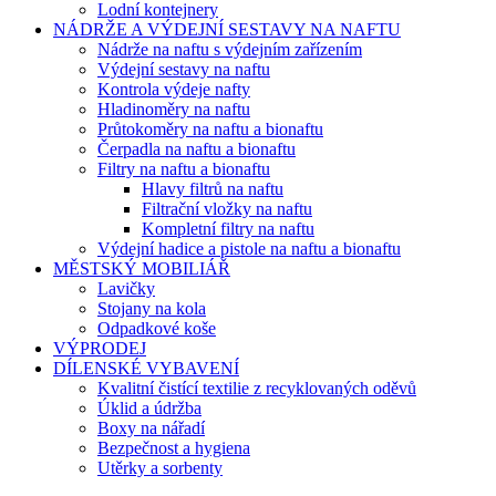
Lodní kontejnery
NÁDRŽE A VÝDEJNÍ SESTAVY NA NAFTU
Nádrže na naftu s výdejním zařízením
Výdejní sestavy na naftu
Kontrola výdeje nafty
Hladinoměry na naftu
Průtokoměry na naftu a bionaftu
Čerpadla na naftu a bionaftu
Filtry na naftu a bionaftu
Hlavy filtrů na naftu
Filtrační vložky na naftu
Kompletní filtry na naftu
Výdejní hadice a pistole na naftu a bionaftu
MĚSTSKÝ MOBILIÁŘ
Lavičky
Stojany na kola
Odpadkové koše
VÝPRODEJ
DÍLENSKÉ VYBAVENÍ
Kvalitní čistící textilie z recyklovaných oděvů
Úklid a údržba
Boxy na nářadí
Bezpečnost a hygiena
Utěrky a sorbenty