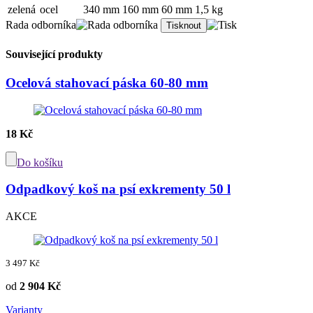
zelená
ocel
340 mm
160 mm
60 mm
1,5 kg
Rada odborníka
Související produkty
Ocelová stahovací páska 60-80 mm
18 Kč
Do košíku
Odpadkový koš na psí exkrementy 50 l
AKCE
3 497 Kč
od
2 904 Kč
Varianty