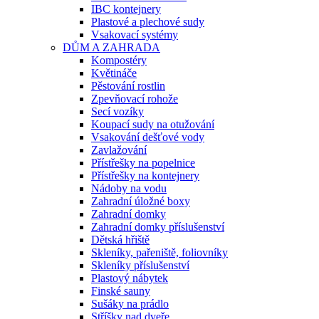
IBC kontejnery
Plastové a plechové sudy
Vsakovací systémy
DŮM A ZAHRADA
Kompostéry
Květináče
Pěstování rostlin
Zpevňovací rohože
Secí vozíky
Koupací sudy na otužování
Vsakování dešťové vody
Zavlažování
Přístřešky na popelnice
Přístřešky na kontejnery
Nádoby na vodu
Zahradní úložné boxy
Zahradní domky
Zahradní domky příslušenství
Dětská hřiště
Skleníky, pařeniště, foliovníky
Skleníky příslušenství
Plastový nábytek
Finské sauny
Sušáky na prádlo
Stříšky nad dveře