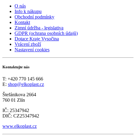
O nás
Info k nákupu
Obchodní podmínky
Kontakt
Zimní údržba - legislativa
GDPR (ochrana osobních údajů)
Dotace Kraje Vysočina
Vrácení zboží
Nastavení cookies
Kontaktujte nás
T: +420 770 145 666
E:
shop@elkoplast.cz
Štefánikova 2664
760 01 Zlín
IČ: 25347942
DIČ: CZ25347942
www.elkoplast.cz