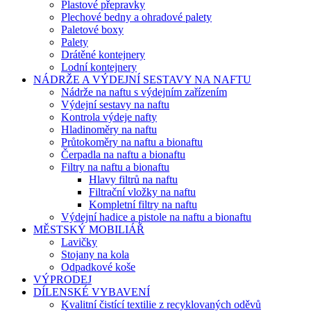
Plastové přepravky
Plechové bedny a ohradové palety
Paletové boxy
Palety
Drátěné kontejnery
Lodní kontejnery
NÁDRŽE A VÝDEJNÍ SESTAVY NA NAFTU
Nádrže na naftu s výdejním zařízením
Výdejní sestavy na naftu
Kontrola výdeje nafty
Hladinoměry na naftu
Průtokoměry na naftu a bionaftu
Čerpadla na naftu a bionaftu
Filtry na naftu a bionaftu
Hlavy filtrů na naftu
Filtrační vložky na naftu
Kompletní filtry na naftu
Výdejní hadice a pistole na naftu a bionaftu
MĚSTSKÝ MOBILIÁŘ
Lavičky
Stojany na kola
Odpadkové koše
VÝPRODEJ
DÍLENSKÉ VYBAVENÍ
Kvalitní čistící textilie z recyklovaných oděvů