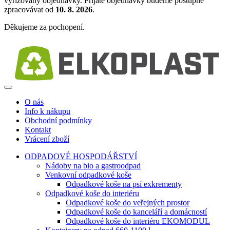
vyřizovány objednávky. Přijaté objednávky budeme postupně
zpracovávat od
10. 8. 2026
.
Děkujeme za pochopení.
O nás
Info k nákupu
Obchodní podmínky
Kontakt
Vrácení zboží
ODPADOVÉ HOSPODÁŘSTVÍ
Nádoby na bio a gastroodpad
Venkovní odpadkové koše
Odpadkové koše na psí exkrementy
Odpadkové koše do interiéru
Odpadkové koše do veřejných prostor
Odpadkové koše do kanceláří a domácností
Odpadkové koše do interiéru EKOMODUL