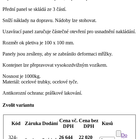
Přední panel se skládá ze 3 částí.
Sníží náklady na dopravu. Nádoby lze stohovat.
Uzavírací panel zaručuje částečné otevření pro usnadnění nakládání.
Rozměr ok pletiva je 100 x 100 mm.
Panely jsou zesíleny, aby se zabránilo deformaci mřížky.
Kontejner lze přepravovat vysokozdvižným vozíkem.
Nosnost je 1000kg.
Materiál: ocelové trubky, ocelové tyče.
Antikorozní ochrana: práškové lakování.
Zvolit variantu
Cena vč.
Cena bez
Kód
Záruka
Dodání
Kusů
DPH
DPH
Do
324-
26 644
22 020