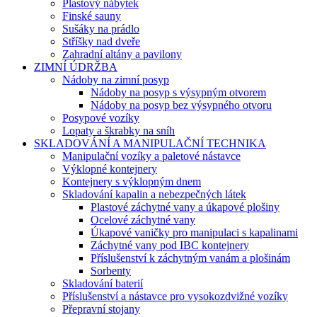
Plastový nábytek
Finské sauny
Sušáky na prádlo
Stříšky nad dveře
Zahradní altány a pavilony
ZIMNÍ ÚDRŽBA
Nádoby na zimní posyp
Nádoby na posyp s výsypným otvorem
Nádoby na posyp bez výsypného otvoru
Posypové vozíky
Lopaty a škrabky na sníh
SKLADOVÁNÍ A MANIPULAČNÍ TECHNIKA
Manipulační vozíky a paletové nástavce
Výklopné kontejnery
Kontejnery s výklopným dnem
Skladování kapalin a nebezpečných látek
Plastové záchytné vany a úkapové plošiny
Ocelové záchytné vany
Úkapové vaničky pro manipulaci s kapalinami
Záchytné vany pod IBC kontejnery
Příslušenství k záchytným vanám a plošinám
Sorbenty
Skladování baterií
Příslušenství a nástavce pro vysokozdvižné vozíky
Přepravní stojany