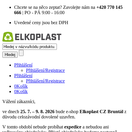
Chcete se na něco zeptat?
Zavolejte nám na
+420 770 145
666
| PO - PÁ 9:00 - 16:00
Uvedené ceny jsou bez DPH
Přihlášení
Přihlášení/Registrace
Přihlášení
Přihlášení/Registrace
0
Košík
0
Košík
Vážení zákazníci,
ve dnech
25. 7. – 9. 8. 2026
bude e-shop
Elkoplast CZ Bruntál
z
důvodu celozávodní dovolené uzavřen.
V tomto období nebude probíhat
expedice
a nebudou ani