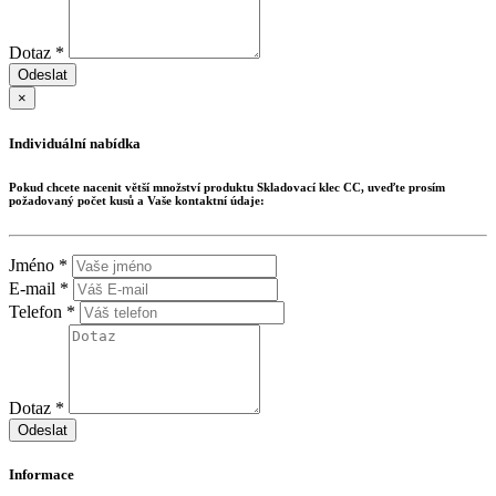
Dotaz *
Odeslat
×
Individuální nabídka
Pokud chcete nacenit větší množství produktu
Skladovací klec CC
, uveďte prosím
požadovaný počet kusů a Vaše kontaktní údaje:
Jméno *
E-mail *
Telefon *
Dotaz *
Odeslat
Informace