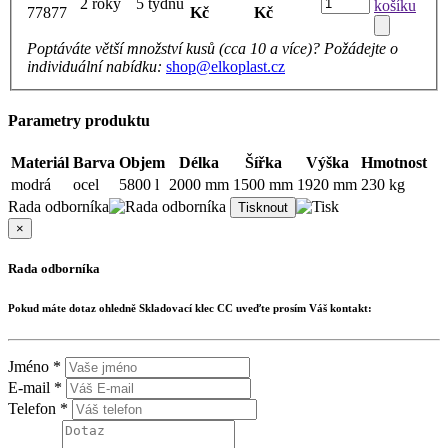
2 roky
5 týdnů
košíku
77877
Kč
Kč
Poptáváte větší množství kusů (cca 10 a více)? Požádejte o
individuální nabídku:
shop@elkoplast.cz
Parametry produktu
Materiál
Barva
Objem
Délka
Šířka
Výška
Hmotnost
modrá
ocel
5800 l
2000 mm
1500 mm
1920 mm
230 kg
Rada odborníka
×
Rada odborníka
Pokud máte dotaz ohledně
Skladovací klec CC
uveďte prosím Váš kontakt:
Jméno *
E-mail *
Telefon *