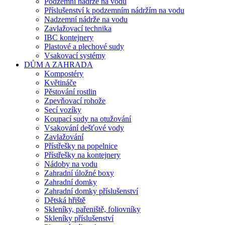
Podzemní nádrže na vodu
Příslušenství k podzemním nádržím na vodu
Nadzemní nádrže na vodu
Zavlažovací technika
IBC kontejnery
Plastové a plechové sudy
Vsakovací systémy
DŮM A ZAHRADA
Kompostéry
Květináče
Pěstování rostlin
Zpevňovací rohože
Secí vozíky
Koupací sudy na otužování
Vsakování dešťové vody
Zavlažování
Přístřešky na popelnice
Přístřešky na kontejnery
Nádoby na vodu
Zahradní úložné boxy
Zahradní domky
Zahradní domky příslušenství
Dětská hřiště
Skleníky, pařeniště, foliovníky
Skleníky příslušenství