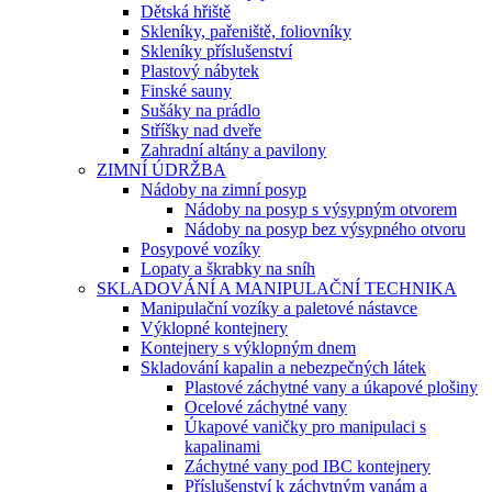
Dětská hřiště
Skleníky, pařeniště, foliovníky
Skleníky příslušenství
Plastový nábytek
Finské sauny
Sušáky na prádlo
Stříšky nad dveře
Zahradní altány a pavilony
ZIMNÍ ÚDRŽBA
Nádoby na zimní posyp
Nádoby na posyp s výsypným otvorem
Nádoby na posyp bez výsypného otvoru
Posypové vozíky
Lopaty a škrabky na sníh
SKLADOVÁNÍ A MANIPULAČNÍ TECHNIKA
Manipulační vozíky a paletové nástavce
Výklopné kontejnery
Kontejnery s výklopným dnem
Skladování kapalin a nebezpečných látek
Plastové záchytné vany a úkapové plošiny
Ocelové záchytné vany
Úkapové vaničky pro manipulaci s
kapalinami
Záchytné vany pod IBC kontejnery
Příslušenství k záchytným vanám a