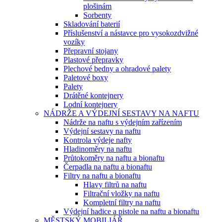
plošinám
Sorbenty
Skladování baterií
Příslušenství a nástavce pro vysokozdvižné
vozíky
Přepravní stojany
Plastové přepravky
Plechové bedny a ohradové palety
Paletové boxy
Palety
Drátěné kontejnery
Lodní kontejnery
NÁDRŽE A VÝDEJNÍ SESTAVY NA NAFTU
Nádrže na naftu s výdejním zařízením
Výdejní sestavy na naftu
Kontrola výdeje nafty
Hladinoměry na naftu
Průtokoměry na naftu a bionaftu
Čerpadla na naftu a bionaftu
Filtry na naftu a bionaftu
Hlavy filtrů na naftu
Filtrační vložky na naftu
Kompletní filtry na naftu
Výdejní hadice a pistole na naftu a bionaftu
MĚSTSKÝ MOBILIÁŘ