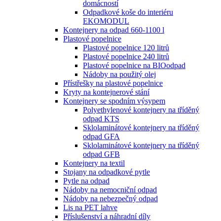
domácností
Odpadkové koše do interiéru
EKOMODUL
Kontejnery na odpad 660-1100 l
Plastové popelnice
Plastové popelnice 120 litrů
Plastové popelnice 240 litrů
Plastové popelnice na BIOodpad
Nádoby na použitý olej
Přístřešky na plastové popelnice
Kryty na kontejnerové stání
Kontejnery se spodním výsypem
Polyethylenové kontejnery na tříděný
odpad KTS
Sklolaminátové kontejnery na tříděný
odpad GFA
Sklolaminátové kontejnery na tříděný
odpad GFB
Kontejnery na textil
Stojany na odpadkové pytle
Pytle na odpad
Nádoby na nemocniční odpad
Nádoby na nebezpečný odpad
Lis na PET lahve
Příslušenství a náhradní díly