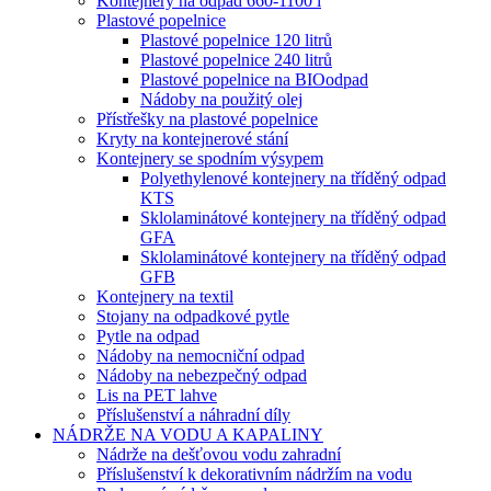
Kontejnery na odpad 660-1100 l
Plastové popelnice
Plastové popelnice 120 litrů
Plastové popelnice 240 litrů
Plastové popelnice na BIOodpad
Nádoby na použitý olej
Přístřešky na plastové popelnice
Kryty na kontejnerové stání
Kontejnery se spodním výsypem
Polyethylenové kontejnery na tříděný odpad
KTS
Sklolaminátové kontejnery na tříděný odpad
GFA
Sklolaminátové kontejnery na tříděný odpad
GFB
Kontejnery na textil
Stojany na odpadkové pytle
Pytle na odpad
Nádoby na nemocniční odpad
Nádoby na nebezpečný odpad
Lis na PET lahve
Příslušenství a náhradní díly
NÁDRŽE NA VODU A KAPALINY
Nádrže na dešťovou vodu zahradní
Příslušenství k dekorativním nádržím na vodu