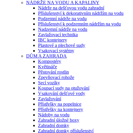
NÁDRŽE NA VODU A KAPALINY
Nádrže na dešťovou vodu zahradní
Příslušenství k dekorativním nádržím na vodu
Podzemní nádrže na vodu
Příslušenství k podzemním nádržím na vodu
Nadzemní nádrže na vodu
Zavlažovací technika
IBC kontejnery
Plastové a plechové sudy
Vsakovací systémy
DŮM A ZAHRADA
Kompostéry
Květináče
Pěstování rostlin
Zpevňovací rohože
Secí vozíky
Koupací sudy na otužování
Vsakování dešťové vody
Zavlažování
Přístřešky na popelnice
Přístřešky na kontejnery
Nádoby na vodu
Zahradní úložné boxy
Zahradní domky
Zahradní domky příslušenství