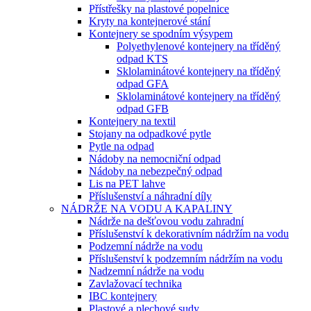
Přístřešky na plastové popelnice
Kryty na kontejnerové stání
Kontejnery se spodním výsypem
Polyethylenové kontejnery na tříděný
odpad KTS
Sklolaminátové kontejnery na tříděný
odpad GFA
Sklolaminátové kontejnery na tříděný
odpad GFB
Kontejnery na textil
Stojany na odpadkové pytle
Pytle na odpad
Nádoby na nemocniční odpad
Nádoby na nebezpečný odpad
Lis na PET lahve
Příslušenství a náhradní díly
NÁDRŽE NA VODU A KAPALINY
Nádrže na dešťovou vodu zahradní
Příslušenství k dekorativním nádržím na vodu
Podzemní nádrže na vodu
Příslušenství k podzemním nádržím na vodu
Nadzemní nádrže na vodu
Zavlažovací technika
IBC kontejnery
Plastové a plechové sudy