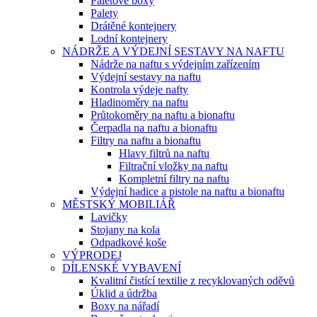
Paletové boxy
Palety
Drátěné kontejnery
Lodní kontejnery
NÁDRŽE A VÝDEJNÍ SESTAVY NA NAFTU
Nádrže na naftu s výdejním zařízením
Výdejní sestavy na naftu
Kontrola výdeje nafty
Hladinoměry na naftu
Průtokoměry na naftu a bionaftu
Čerpadla na naftu a bionaftu
Filtry na naftu a bionaftu
Hlavy filtrů na naftu
Filtrační vložky na naftu
Kompletní filtry na naftu
Výdejní hadice a pistole na naftu a bionaftu
MĚSTSKÝ MOBILIÁŘ
Lavičky
Stojany na kola
Odpadkové koše
VÝPRODEJ
DÍLENSKÉ VYBAVENÍ
Kvalitní čistící textilie z recyklovaných oděvů
Úklid a údržba
Boxy na nářadí