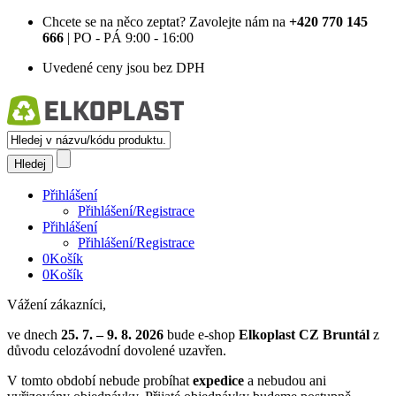
Chcete se na něco zeptat?
Zavolejte nám na
+420 770 145
666
| PO - PÁ 9:00 - 16:00
Uvedené ceny jsou bez DPH
Přihlášení
Přihlášení/Registrace
Přihlášení
Přihlášení/Registrace
0
Košík
0
Košík
Vážení zákazníci,
ve dnech
25. 7. – 9. 8. 2026
bude e-shop
Elkoplast CZ Bruntál
z
důvodu celozávodní dovolené uzavřen.
V tomto období nebude probíhat
expedice
a nebudou ani