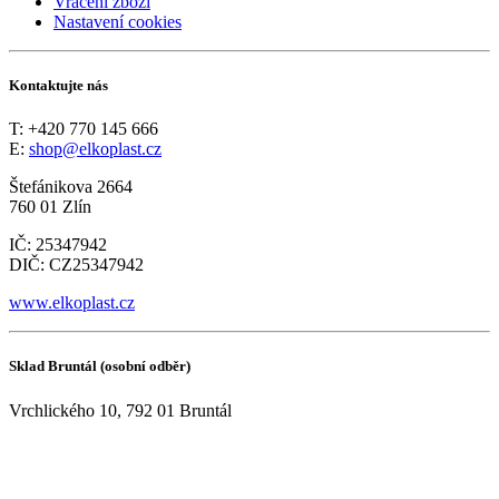
Vrácení zboží
Nastavení cookies
Kontaktujte nás
T: +420 770 145 666
E:
shop@elkoplast.cz
Štefánikova 2664
760 01 Zlín
IČ: 25347942
DIČ: CZ25347942
www.elkoplast.cz
Sklad Bruntál (osobní odběr)
Vrchlického 10, 792 01 Bruntál