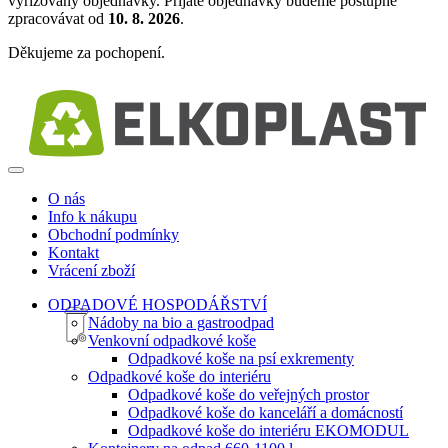
vyřizovány objednávky. Přijaté objednávky budeme postupně
zpracovávat od
10. 8. 2026
.
Děkujeme za pochopení.
O nás
Info k nákupu
Obchodní podmínky
Kontakt
Vrácení zboží
ODPADOVÉ HOSPODÁŘSTVÍ
Nádoby na bio a gastroodpad
Venkovní odpadkové koše
Odpadkové koše na psí exkrementy
Odpadkové koše do interiéru
Odpadkové koše do veřejných prostor
Odpadkové koše do kanceláří a domácností
Odpadkové koše do interiéru EKOMODUL