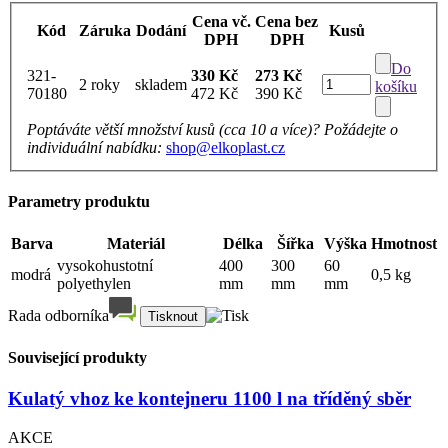
Cena vč.
Cena bez
Kód
Záruka
Dodání
Kusů
DPH
DPH
Do
321-
330 Kč
273 Kč
2 roky
skladem
košíku
70180
472 Kč
390 Kč
Poptáváte větší množství kusů (cca 10 a více)? Požádejte o
individuální nabídku:
shop@elkoplast.cz
Parametry produktu
Barva
Materiál
Délka
Šířka
Výška
Hmotnost
vysokohustotní
400
300
60
modrá
0,5 kg
polyethylen
mm
mm
mm
Rada odborníka
Související produkty
Kulatý vhoz ke kontejneru 1100 l na tříděný sběr
AKCE