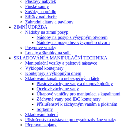
Plastový nábytek
Finské sauny
Sušáky na prádlo
Stříšky nad dveře
Zahradní altány a pavilony
ZIMNÍ ÚDRŽBA
Nádoby na zimní posyp
Nádoby na posyp s výsypným otvorem
Nádoby na posyp bez výsypného otvoru
Posypové vozíky
Lopaty a škrabky na sníh
SKLADOVÁNÍ A MANIPULAČNÍ TECHNIKA
Manipulační vozíky a paletové nástavce
Výklopné kontejnery
Kontejnery s výklopným dnem
Skladování kapalin a nebezpečných látek
Plastové záchytné vany a úkapové plošiny
Ocelové záchytné vany
Úkapové vaničky pro manipulaci s kapalinami
Záchytné vany pod IBC kontejnery
Příslušenství k záchytným vanám a plošinám
Sorbenty
Skladování baterií
Příslušenství a nástavce pro vysokozdvižné vozíky
Přepravní stojany