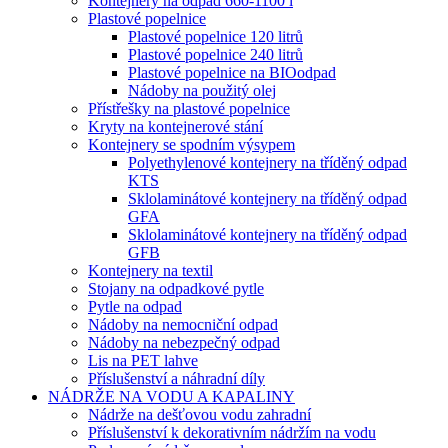
Kontejnery na odpad 660-1100 l
Plastové popelnice
Plastové popelnice 120 litrů
Plastové popelnice 240 litrů
Plastové popelnice na BIOodpad
Nádoby na použitý olej
Přístřešky na plastové popelnice
Kryty na kontejnerové stání
Kontejnery se spodním výsypem
Polyethylenové kontejnery na tříděný odpad
KTS
Sklolaminátové kontejnery na tříděný odpad
GFA
Sklolaminátové kontejnery na tříděný odpad
GFB
Kontejnery na textil
Stojany na odpadkové pytle
Pytle na odpad
Nádoby na nemocniční odpad
Nádoby na nebezpečný odpad
Lis na PET lahve
Příslušenství a náhradní díly
NÁDRŽE NA VODU A KAPALINY
Nádrže na dešťovou vodu zahradní
Příslušenství k dekorativním nádržím na vodu