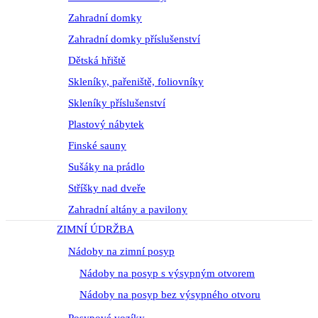
Zahradní domky
Zahradní domky příslušenství
Dětská hřiště
Skleníky, pařeniště, foliovníky
Skleníky příslušenství
Plastový nábytek
Finské sauny
Sušáky na prádlo
Stříšky nad dveře
Zahradní altány a pavilony
ZIMNÍ ÚDRŽBA
Nádoby na zimní posyp
Nádoby na posyp s výsypným otvorem
Nádoby na posyp bez výsypného otvoru