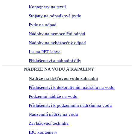
Kontejnery na textil
Stojany na odpadkové pytle
Pytle na odpad
Nádoby na nemocniční odpad
Nádoby na nebezpečný odpad
Lis na PET lahve
Příslušenství a náhradní díly
NÁDRŽE NA VODU A KAPALINY
Nádrže na dešťovou vodu zahradní
Příslušenství k dekorativním nádržím na vodu
Podzemní nádrže na vodu
Příslušenství k podzemním nádržím na vodu
Nadzemní nádrže na vodu
Zavlažovací technika
IBC kontejnery