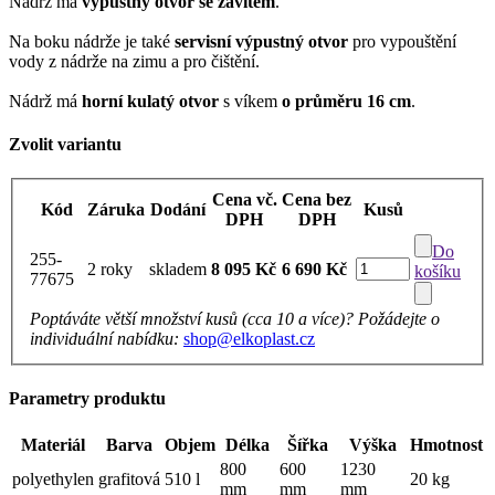
Nádrž má
výpustný otvor se závitem
.
Na boku nádrže je také
servisní výpustný otvor
pro vypouštění
vody z nádrže na zimu a pro čištění.
Nádrž má
horní kulatý otvor
s víkem
o průměru 16 cm
.
Zvolit variantu
Cena vč.
Cena bez
Kód
Záruka
Dodání
Kusů
DPH
DPH
Do
255-
2 roky
skladem
8 095 Kč
6 690 Kč
košíku
77675
Poptáváte větší množství kusů (cca 10 a více)? Požádejte o
individuální nabídku:
shop@elkoplast.cz
Parametry produktu
Materiál
Barva
Objem
Délka
Šířka
Výška
Hmotnost
800
600
1230
polyethylen
grafitová
510 l
20 kg
mm
mm
mm