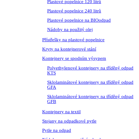
Plastové popelnice 120 litrů
Plastové popelnice 240 litrů
Plastové popelnice na BIOodpad
Nádoby na použitý olej
Přístřešky na plastové popelnice
Kryty na kontejnerové stání
Kontejnery se spodním výsypem
Polyethylenové kontejnery na tříděný odpad
KTS
Sklolaminátové kontejnery na tříděný odpad
GFA
Sklolaminátové kontejnery na tříděný odpad
GFB
Kontejnery na textil
Stojany na odpadkové pytle
Pytle na odpad