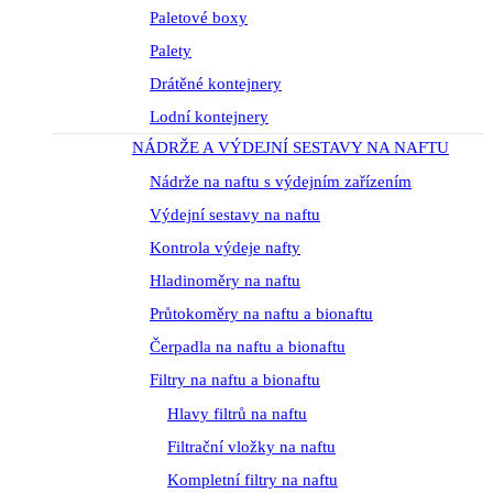
Paletové boxy
Palety
Drátěné kontejnery
Lodní kontejnery
NÁDRŽE A VÝDEJNÍ SESTAVY NA NAFTU
Nádrže na naftu s výdejním zařízením
Výdejní sestavy na naftu
Kontrola výdeje nafty
Hladinoměry na naftu
Průtokoměry na naftu a bionaftu
Čerpadla na naftu a bionaftu
Filtry na naftu a bionaftu
Hlavy filtrů na naftu
Filtrační vložky na naftu
Kompletní filtry na naftu