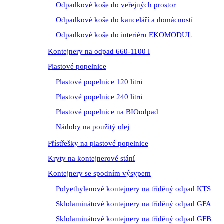
Odpadkové koše do veřejných prostor
Odpadkové koše do kanceláří a domácností
Odpadkové koše do interiéru EKOMODUL
Kontejnery na odpad 660-1100 l
Plastové popelnice
Plastové popelnice 120 litrů
Plastové popelnice 240 litrů
Plastové popelnice na BIOodpad
Nádoby na použitý olej
Přístřešky na plastové popelnice
Kryty na kontejnerové stání
Kontejnery se spodním výsypem
Polyethylenové kontejnery na tříděný odpad KTS
Sklolaminátové kontejnery na tříděný odpad GFA
Sklolaminátové kontejnery na tříděný odpad GFB