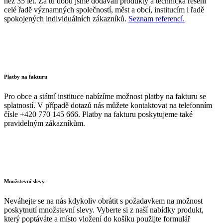
než 35 let. Za tu dobu jsme dodávali produkty a technická řešení
celé řadě významných společností, měst a obcí, institucím i řadě
spokojených individuálních zákazníků.
Seznam referencí.
Platby na fakturu
Pro obce a státní instituce nabízíme možnost platby na fakturu se
splatností. V případě dotazů nás můžete kontaktovat na telefonním
čísle +420 770 145 666. Platby na fakturu poskytujeme také
pravidelným zákazníkům.
Množstevní slevy
Neváhejte se na nás kdykoliv obrátit s požadavkem na možnost
poskytnutí množstevní slevy. Vyberte si z naší nabídky produkt,
který poptáváte a místo vložení do košíku použijte formulář