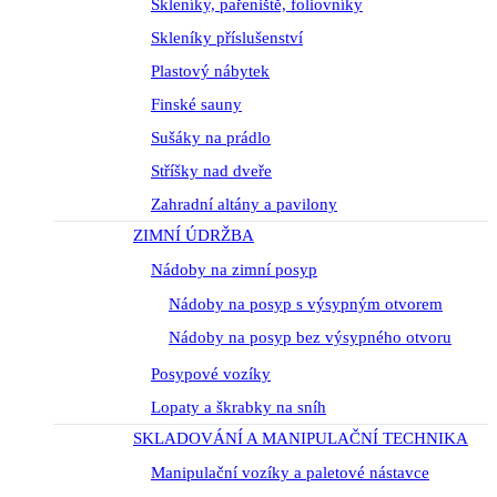
Skleníky, pařeniště, foliovníky
Skleníky příslušenství
Plastový nábytek
Finské sauny
Sušáky na prádlo
Stříšky nad dveře
Zahradní altány a pavilony
ZIMNÍ ÚDRŽBA
Nádoby na zimní posyp
Nádoby na posyp s výsypným otvorem
Nádoby na posyp bez výsypného otvoru
Posypové vozíky
Lopaty a škrabky na sníh
SKLADOVÁNÍ A MANIPULAČNÍ TECHNIKA
Manipulační vozíky a paletové nástavce