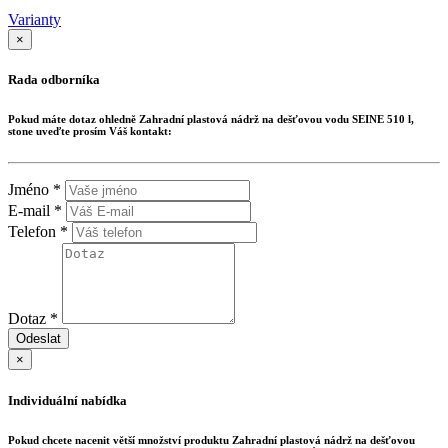
Varianty
×
Rada odborníka
Pokud máte dotaz ohledně
Zahradní plastová nádrž na dešťovou vodu SEINE 510 l,
stone
uveďte prosím Váš kontakt:
Jméno *
E-mail *
Telefon *
Dotaz *
Odeslat
×
Individuální nabídka
Pokud chcete nacenit větší množství produktu
Zahradní plastová nádrž na dešťovou