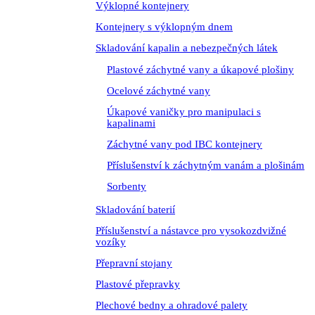
Výklopné kontejnery
Kontejnery s výklopným dnem
Skladování kapalin a nebezpečných látek
Plastové záchytné vany a úkapové plošiny
Ocelové záchytné vany
Úkapové vaničky pro manipulaci s
kapalinami
Záchytné vany pod IBC kontejnery
Příslušenství k záchytným vanám a plošinám
Sorbenty
Skladování baterií
Příslušenství a nástavce pro vysokozdvižné
vozíky
Přepravní stojany
Plastové přepravky
Plechové bedny a ohradové palety