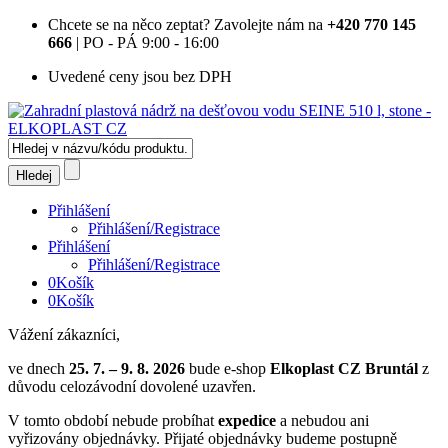
Chcete se na něco zeptat?
Zavolejte nám na
+420 770 145
666
| PO - PÁ 9:00 - 16:00
Uvedené ceny jsou bez DPH
Přihlášení
Přihlášení/Registrace
Přihlášení
Přihlášení/Registrace
0
Košík
0
Košík
Vážení zákazníci,
ve dnech
25. 7. – 9. 8. 2026
bude e-shop
Elkoplast CZ Bruntál
z
důvodu celozávodní dovolené uzavřen.
V tomto období nebude probíhat
expedice
a nebudou ani
vyřizovány objednávky. Přijaté objednávky budeme postupně