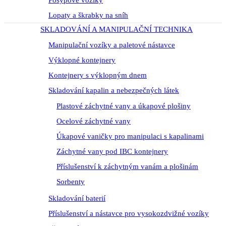
Posypové vozíky
Lopaty a škrabky na sníh
SKLADOVÁNÍ A MANIPULAČNÍ TECHNIKA
Manipulační vozíky a paletové nástavce
Výklopné kontejnery
Kontejnery s výklopným dnem
Skladování kapalin a nebezpečných látek
Plastové záchytné vany a úkapové plošiny
Ocelové záchytné vany
Úkapové vaničky pro manipulaci s kapalinami
Záchytné vany pod IBC kontejnery
Příslušenství k záchytným vanám a plošinám
Sorbenty
Skladování baterií
Příslušenství a nástavce pro vysokozdvižné vozíky